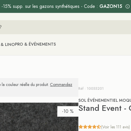
-15% supp. sur les gazons synthétiques - Code :
GAZON15
PRO & ÉVÉNEMENTS
 & LINO
 la couleur réelle du produit.
Commandez
Réf : 10055201
SOL ÉVÉNEMENTIEL MOQU
Stand Event - 
-10 %
(Voir les 111 avis)