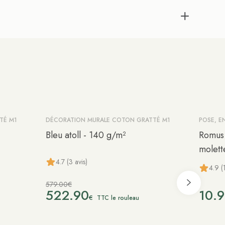
TÉ M1
DÉCORATION MURALE COTON GRATTÉ M1
POSE, E
-10%
Bleu atoll - 140 g/m²
Romus 
molett
4.7 (3 avis)
4.9 (
579.00€
522.90
10.
€
TTC le rouleau