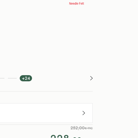
+24
252,00
€ TTC