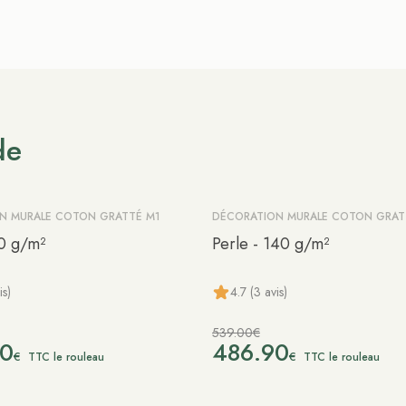
de
N MURALE COTON GRATTÉ M1
DÉCORATION MURALE COTON GRAT
-10%
40 g/m²
Perle - 140 g/m²
is)
4.7 (3 avis)
539.00€
90
486.90
€
€
TTC le rouleau
TTC le rouleau