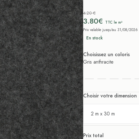
4.20 €
3.80€
TTC le m²
Prix valable jusqu'au 31/08/2026
En stock
Choisissez un coloris
Gris anthracite
Choisir votre dimension
2 m x 30 m
Prix total