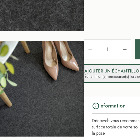
AJOUTER UN ÉCHANTILLON
Échantillon(s) remboursé(s) lors
Information
Décoweb vous recommande
surface totale de votre so
la pose.