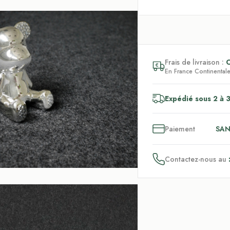
Frais de livraison :
En France Continentale,
Expédié sous 2 à 3
3
x
Paiement
SAN
Contactez-nous au