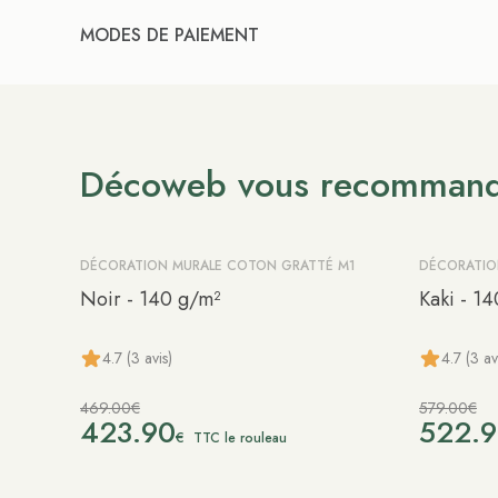
MODES DE PAIEMENT
Décoweb vous recomman
DÉCORATION MURALE COTON GRATTÉ M1
DÉCORATIO
-10%
-10%
Noir - 140 g/m²
Kaki - 1
4.7 (3 avis)
4.7 (3 av
469.00€
579.00€
423.90
522.
€
TTC le rouleau