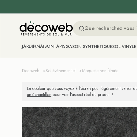
Decoweb
JARDIN
MAISON
TAPIS
GAZON SYNTHÉTIQUE
SOL VINYLE
Decoweb
>
Sol événementiel
>
Moquette non filmée
La couleur que vous voyez à l’écran peut légèrement varier de
un échantillon
pour voir l’aspect réel du produit !