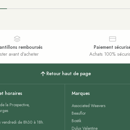
antillons remboursés
Paiement sécuris
ster avant d'acheter
Achats 100% sécuri
Retour haut de page
et horaires
Marques
de la Prospective,
Associated Weavers
rges
Beauflor
Bostik
u vendredi de 8h30 à 18h.
Dulux Valentine