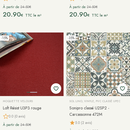
À partir de
24.50€
À partir de
24.50€
20.90
20.90
€
€
TTC le m²
TTC le m²
-15%
-35%
MOQUETTE VELOURS
SOL LINO, VINYLE, PVC CLASSÉ UPEC
Loft Résist U3P3 rouge
Sonipro classé U2SP2 -
Carcassonne 472M
0.0 (0 avis)
5.0 (2 avis)
À partir de
24.50€