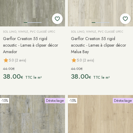
SOL LINO, VINYLE, PVC CLASSÉ UPEC
SOL LINO, VINYLE, PVC CLASSÉ UPEC
Gerflor Creation 55 rigid
Gerflor Creation 55 rigid
acoustic - Lames à clipser décor
acoustic - Lames à clipser décor
Amador
Malua Bay
5.0 (2 avis)
5.0 (2 avis)
44.90€
44.90€
38.00
38.00
€
€
TTC le m²
TTC le m²
-15%
Déstockage
-15%
Déstockage