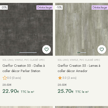
-20%
Déstockage
-10%
Déstockage
SOL LINO, VINYLE, PVC CLASSÉ UPEC
SOL LINO, VINYLE, PVC CLASSÉ UPEC
Gerflor Creation 55 - Dalles à
Gerflor Creation 55 - Lames à
coller décor Parker Station
coller décor Amador
0.0 (0 avis)
5.0 (2 avis)
28.50€
28.50€
22.90
25.70
€
€
TTC le m²
TTC le m²