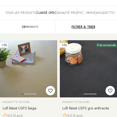
TOUS LES PRODUITS
CLASSÉ UPEC
QUALITÉ PRO
PVC, VINYLE
MOQUETTE
F
28
FILTRER &
TRIER
PRODUITS
-15%
-15%
Précommande
MOQUETTE VELOURS
MOQUETTE VELOURS
Loft Résist U3P3 beige
Loft Résist U3P3 gris anthracite
0.0 (0 avis)
0.0 (0 avis)