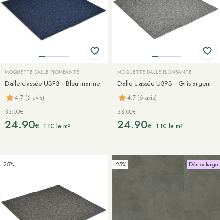
MOQUETTE DALLE PLOMBANTE
MOQUETTE DALLE PLOMBANTE
Dalle classée U3P3 - Bleu marine
Dalle classée U3P3 - Gris argent
4.7 (6 avis)
4.7 (6 avis)
33.00€
33.00€
24.90
24.90
€
€
TTC le m²
TTC le m²
-25%
-25%
Déstockage