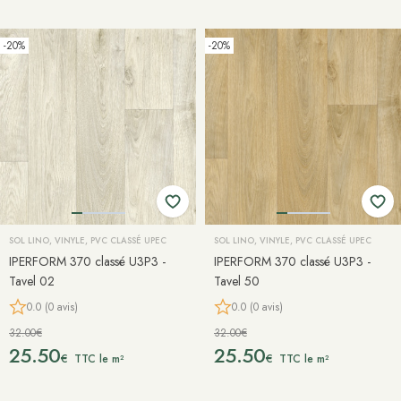
-20%
-20%
SOL LINO, VINYLE, PVC CLASSÉ UPEC
SOL LINO, VINYLE, PVC CLASSÉ UPEC
IPERFORM 370 classé U3P3 -
IPERFORM 370 classé U3P3 -
Tavel 02
Tavel 50
0.0 (0 avis)
0.0 (0 avis)
32.00€
32.00€
25.50
25.50
€
€
TTC le m²
TTC le m²