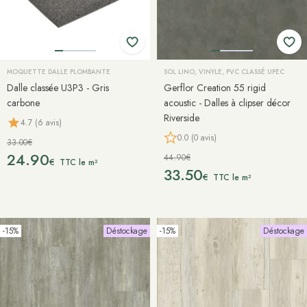
MOQUETTE DALLE PLOMBANTE
SOL LINO, VINYLE, PVC CLASSÉ UPEC
Dalle classée U3P3 - Gris
Gerflor Creation 55 rigid
carbone
acoustic - Dalles à clipser décor
Riverside
4.7 (6 avis)
0.0 (0 avis)
33.00€
24.90
44.90€
€
TTC le m²
33.50
€
TTC le m²
-15%
Déstockage
-15%
Déstockage