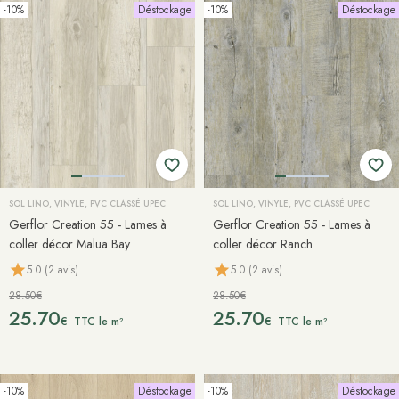
-10%
Déstockage
-10%
Déstockage
SOL LINO, VINYLE, PVC CLASSÉ UPEC
SOL LINO, VINYLE, PVC CLASSÉ UPEC
Gerflor Creation 55 - Lames à
Gerflor Creation 55 - Lames à
coller décor Malua Bay
coller décor Ranch
5.0 (2 avis)
5.0 (2 avis)
28.50€
28.50€
25.70
25.70
€
€
TTC le m²
TTC le m²
-10%
Déstockage
-10%
Déstockage