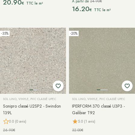
20.90
À partir de
24.90€
€
TTC le m²
16.20
€
TTC le m²
-35%
-20%
SOL LINO, VINYLE, PVC CLASSÉ UPEC
SOL LINO, VINYLE, PVC CLASSÉ UPEC
Sonipro classé U2SP2 - Swindon
IPERFORM 370 classé U3P3 -
139L
Galibier T92
0.0 (0 avis)
5.0 (1 avis)
26.90€
32.00€