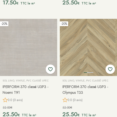
17.50
25.50
€
€
TTC le m²
TTC le m²
-20%
-20%
SOL LINO, VINYLE, PVC CLASSÉ UPEC
SOL LINO, VINYLE, PVC CLASSÉ UPEC
IPERFORM 370 classé U3P3 -
IPERFORM 370 classé U3P3 -
Noemi T91
Olympus T33
0.0 (0 avis)
0.0 (0 avis)
32.00€
32.00€
25.50
25.50
€
€
TTC le m²
TTC le m²