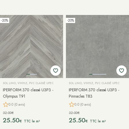
-20%
-20%
SOL LINO, VINYLE, PVC CLASSÉ UPEC
SOL LINO, VINYLE, PVC CLASSÉ UPEC
IPERFORM 370 classé U3P3 -
IPERFORM 370 classé U3P3 -
Olympus T91
Pinnacles T83
0.0 (0 avis)
0.0 (0 avis)
32.00€
32.00€
25.50
25.50
€
€
TTC le m²
TTC le m²