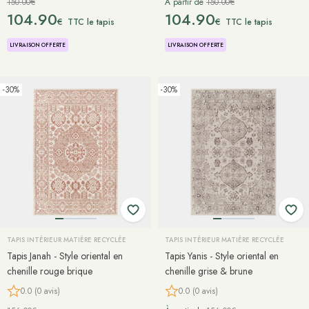
150.00€
À partir de
150.00€
104.90
104.90
€
€
TTC le tapis
TTC le tapis
LIVRAISON OFFERTE
LIVRAISON OFFERTE
-30%
-30%
TAPIS INTÉRIEUR MATIÈRE RECYCLÉE
TAPIS INTÉRIEUR MATIÈRE RECYCLÉE
Tapis Janah - Style oriental en
Tapis Yanis - Style oriental en
chenille rouge brique
chenille grise & brune
0.0 (0 avis)
0.0 (0 avis)