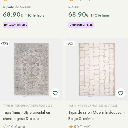
À partir de
99.00€
99.00€
68.90
68.90
€
€
TTC le tapis
TTC le tapis
LIVRAISON OFFERTE
LIVRAISON OFFERTE
-30%
-30%
TAPIS INTÉRIEUR MATIÈRE RECYCLÉE
TAPIS INTÉRIEUR MATIÈRE RECYCLÉE
Tapis Yanis - Style oriental en
Tapis de salon Ode à la douceur -
chenille grise & bleue
Beige & crème
0.0 (0 avis)
5.0 (1 avis)