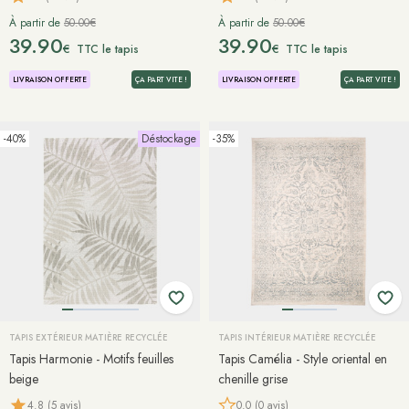
À partir de
50.00€
À partir de
50.00€
39.90
39.90
€
€
TTC le tapis
TTC le tapis
LIVRAISON OFFERTE
ÇA PART VITE !
LIVRAISON OFFERTE
ÇA PART VITE !
-40%
Déstockage
-35%
TAPIS EXTÉRIEUR MATIÈRE RECYCLÉE
TAPIS INTÉRIEUR MATIÈRE RECYCLÉE
Tapis Harmonie - Motifs feuilles
Tapis Camélia - Style oriental en
beige
chenille grise
4.8 (5 avis)
0.0 (0 avis)