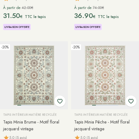
À partir de
42.00€
À partir de
74.00€
31.50
36.90
€
€
TTC le tapis
TTC le tapis
LIVRAISON OFFERTE
LIVRAISON OFFERTE
-20%
-20%
TAPIS INTÉRIEUR MATIÈRE RECYCLÉE
TAPIS INTÉRIEUR MATIÈRE RECYCLÉE
Tapis Minia Brume - Motif floral
Tapis Minia Pêche - Motif floral
jacquard vintage
jacquard vintage
5.0 (5 avis)
5.0 (5 avis)