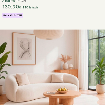
À partir de
174.00€
130.90
€
TTC le tapis
LIVRAISON OFFERTE