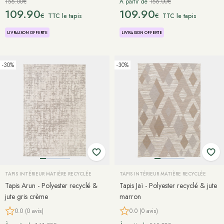
156.00€
À partir de
156.00€
109.90
109.90
€
€
TTC le tapis
TTC le tapis
LIVRAISON OFFERTE
LIVRAISON OFFERTE
-30%
-30%
TAPIS INTÉRIEUR MATIÈRE RECYCLÉE
TAPIS INTÉRIEUR MATIÈRE RECYCLÉE
Tapis Arun - Polyester recyclé &
Tapis Jaï - Polyester recyclé & jute
jute gris crème
marron
0.0 (0 avis)
0.0 (0 avis)