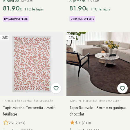
À partir de
109.00€
À partir de
109.00€
81.90
81.90
€
€
TTC le tapis
TTC le tapis
LIVRAISON OFFERTE
LIVRAISON OFFERTE
-25%
-25%
TAPIS INTÉRIEUR MATIÈRE RECYCLÉE
TAPIS INTÉRIEUR MATIÈRE RECYCLÉE
Tapis Matcha Terracotta - Motif
Tapis Re-cycle - Forme organique
feuillage
chocolat
0.0 (0 avis)
4.9 (7 avis)