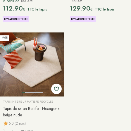
À partir de
150.00€
185.00€
112.90
129.90
€
€
TTC le tapis
TTC le tapis
LIVRAISON OFFERTE
LIVRAISON OFFERTE
-25%
TAPIS INTÉRIEUR MATIÈRE RECYCLÉE
Tapis de salon Re-life - Hexagonal
beige nude
5.0 (2 avis)