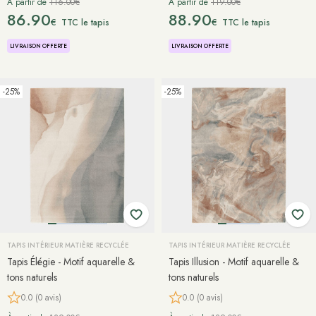
À partir de
116.00€
À partir de
119.00€
86.90
88.90
€
€
TTC le tapis
TTC le tapis
LIVRAISON OFFERTE
LIVRAISON OFFERTE
-25%
-25%
TAPIS INTÉRIEUR MATIÈRE RECYCLÉE
TAPIS INTÉRIEUR MATIÈRE RECYCLÉE
Tapis Élégie - Motif aquarelle &
Tapis Illusion - Motif aquarelle &
tons naturels
tons naturels
0.0 (0 avis)
0.0 (0 avis)