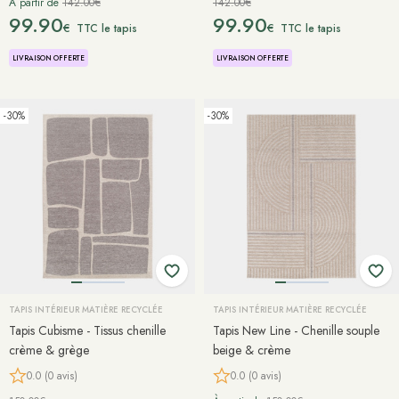
À partir de
142.00€
142.00€
99.90
99.90
€
€
TTC le tapis
TTC le tapis
LIVRAISON OFFERTE
LIVRAISON OFFERTE
-30%
-30%
TAPIS INTÉRIEUR MATIÈRE RECYCLÉE
TAPIS INTÉRIEUR MATIÈRE RECYCLÉE
Tapis Cubisme - Tissus chenille
Tapis New Line - Chenille souple
crème & grège
beige & crème
0.0 (0 avis)
0.0 (0 avis)