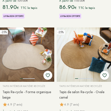
À partir de
109.00€
À partir de
116.00€
81.90
86.90
€
€
TTC le tapis
TTC le tapis
LIVRAISON OFFERTE
LIVRAISON OFFERTE
-25%
-25%
TAPIS INTÉRIEUR MATIÈRE RECYCLÉE
TAPIS INTÉRIEUR MATIÈRE RECYCLÉE
Tapis Re-cycle - Forme organique
Tapis de salon Re-cycle - Ovale
beige
camel
4.9 (7 avis)
4.9 (7 avis)