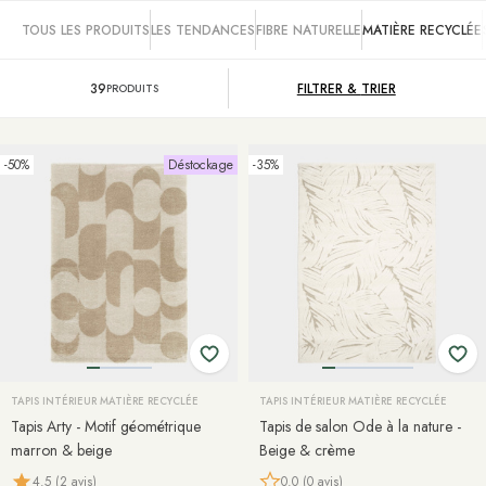
TOUS LES PRODUITS
LES TENDANCES
FIBRE NATURELLE
MATIÈRE RECYCLÉE
39
FILTRER &
TRIER
PRODUITS
-50%
Déstockage
-35%
TAPIS INTÉRIEUR MATIÈRE RECYCLÉE
TAPIS INTÉRIEUR MATIÈRE RECYCLÉE
Tapis Arty - Motif géométrique
Tapis de salon Ode à la nature -
marron & beige
Beige & crème
4.5 (2 avis)
0.0 (0 avis)