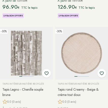
À partir de
129.00€
À partir de
169.00€
96.90
126.90
€
€
TTC le tapis
TTC le tapis
LIVRAISON OFFERTE
LIVRAISON OFFERTE
-30%
-30%
TAPIS INTÉRIEUR MATIÈRE RECYCLÉE
TAPIS INTÉRIEUR MATIÈRE RECYCLÉE
Tapis Legno - Chenille souple
Tapis rond Creamy - Beige &
brune
crème tout doux
0.0 (0 avis)
0.0 (0 avis)