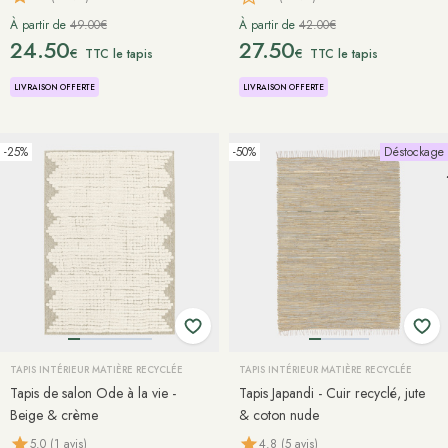
À partir de
49.00€
À partir de
42.00€
24.50
27.50
€
€
TTC le tapis
TTC le tapis
LIVRAISON OFFERTE
LIVRAISON OFFERTE
-25%
-50%
Déstockage
TAPIS INTÉRIEUR MATIÈRE RECYCLÉE
TAPIS INTÉRIEUR MATIÈRE RECYCLÉE
Tapis de salon Ode à la vie -
Tapis Japandi - Cuir recyclé, jute
Beige & crème
& coton nude
5.0 (1 avis)
4.8 (5 avis)