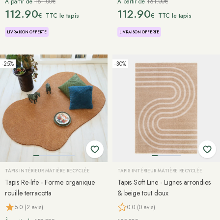
À partir de
161.00€
À partir de
161.00€
112.90
112.90
€
€
TTC le tapis
TTC le tapis
LIVRAISON OFFERTE
LIVRAISON OFFERTE
-25%
-30%
TAPIS INTÉRIEUR MATIÈRE RECYCLÉE
TAPIS INTÉRIEUR MATIÈRE RECYCLÉE
Tapis Re-life - Forme organique
Tapis Soft Line - Lignes arrondies
rouille terracotta
& beige tout doux
5.0 (2 avis)
0.0 (0 avis)