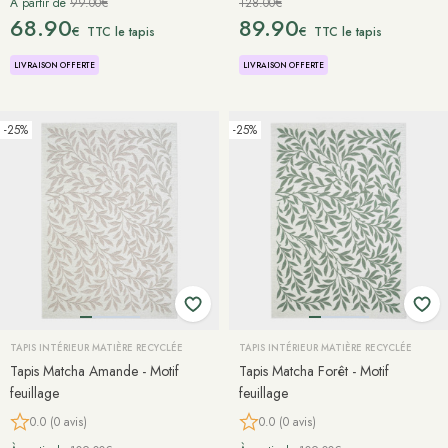
À partir de
99.00€
128.00€
68.90
89.90
€
€
TTC le tapis
TTC le tapis
LIVRAISON OFFERTE
LIVRAISON OFFERTE
-25%
-25%
TAPIS INTÉRIEUR MATIÈRE RECYCLÉE
TAPIS INTÉRIEUR MATIÈRE RECYCLÉE
Tapis Matcha Amande - Motif
Tapis Matcha Forêt - Motif
feuillage
feuillage
0.0 (0 avis)
0.0 (0 avis)