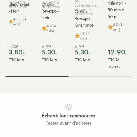
SOL
toilé noir -
MOQUETTE
MOQUETTE
Stand Event
Orotex
ÉVÉNEMENTIEL
NON FILMÉE
NON FILMÉE
50 mm x
- Noir
Revexpo -
MOQUETTE
Orotex
NON FILMÉE
50 m
Noir
Revexpo -
4.7 (111
avis)
5.0 (1
Gris foncé
4.0 (4
avis)
avis)
4.0 (4
avis)
4.20€
6.20€
6.20€
3.80
5.30
5.30
12.90
€
€
€
€
TTC le m²
TTC le m²
TTC le m²
TTC le
rouleau
Échantillons remboursés
Tester avant d'acheter