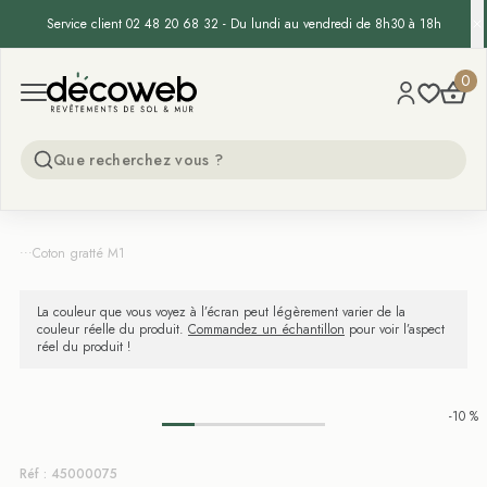
Service client 02 48 20 68 32 - Du lundi au vendredi de 8h30 à 18h
Decoweb
0
Open menu
...
Coton gratté M1
La couleur que vous voyez à l’écran peut légèrement varier de la
couleur réelle du produit.
Commandez un échantillon
pour voir l’aspect
réel du produit !
-10 %
Réf : 45000075