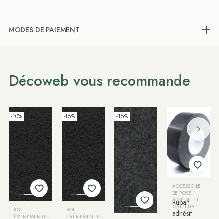
MODES DE PAIEMENT
Décoweb vous recommande
-10%
-15%
-15%
ACCESSOIRE
DE POSE
ADHÉSIF ET
Ruban
GAFFEUR
SOL
SOL
adhésif
ÉVÉNEMENTIEL
ÉVÉNEMENTIEL