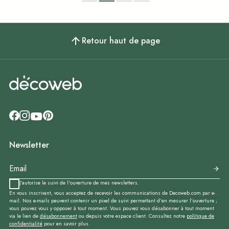
Retour haut de page
Newsletter
J'autorise le suivi de l'ouverture de mes newsletters.
En vous inscrivant, vous acceptez de recevoir les communications de Decoweb.com par e-
mail. Nos e-mails peuvent contenir un pixel de suivi permettant d’en mesurer l’ouverture ;
vous pouvez vous y opposer à tout moment. Vous pouvez vous désabonner à tout moment
via le lien de
désabonnement
ou depuis votre espace client. Consultez notre
politique de
confidentialité
pour en savoir plus.