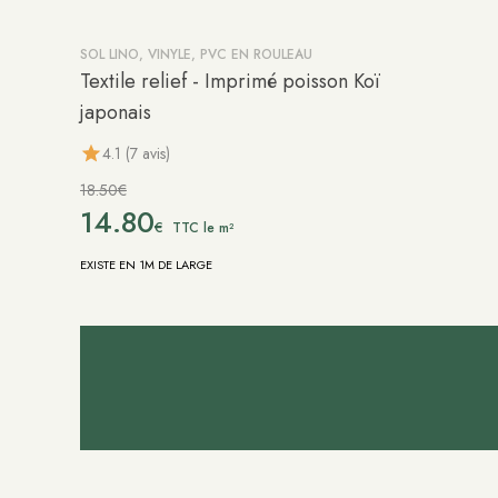
SOL LINO, VINYLE, PVC EN ROULEAU
-20%
Textile relief - Imprimé poisson Koï
japonais
4.1 (7 avis)
18.50€
14.80
€
TTC le m²
EXISTE EN 1M DE LARGE