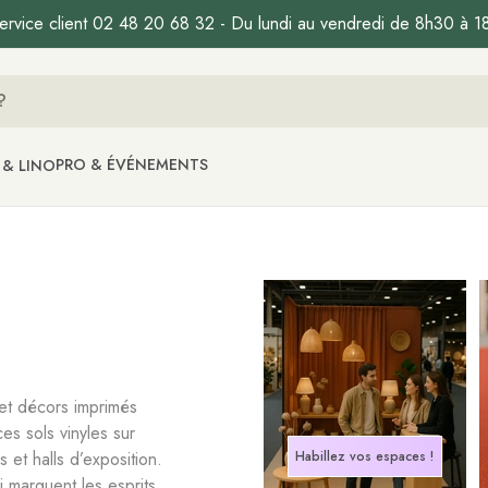
ervice client 02 48 20 68 32 - Du lundi au vendredi de 8h30 à 1
PRO & ÉVÉNEMENTS
 & LINO
 et décors imprimés
es sols vinyles sur
 et halls d’exposition.
Habillez vos espaces !
marquent les esprits.