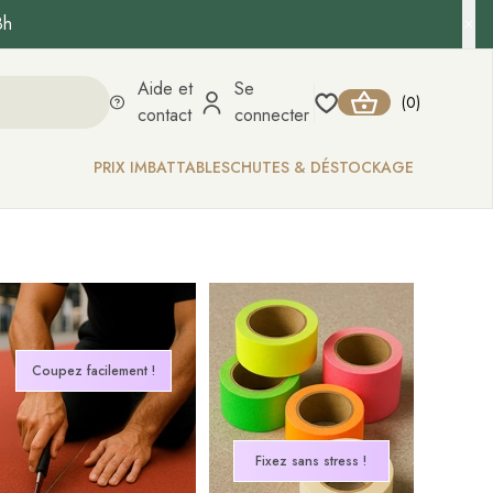
8h
Aide et
Se
0
(
)
contact
connecter
PRIX IMBATTABLES
CHUTES & DÉSTOCKAGE
Coupez facilement !
Fixez sans stress !