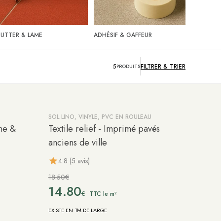
UTTER & LAME
ADHÉSIF & GAFFEUR
5
FILTRER &
TRIER
PRODUITS
SOL LINO, VINYLE, PVC EN ROULEAU
-20%
une &
Textile relief - Imprimé pavés
anciens de ville
4.8 (5 avis)
18.50€
14.80
€
TTC le m²
EXISTE EN 1M DE LARGE