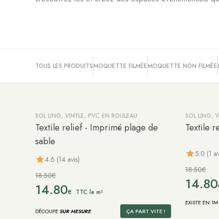
TOUS LES PRODUITS
MOQUETTE FILMÉE
MOQUETTE NON FILMÉE
SOL LINO, VINYLE, PVC EN ROULEAU
SOL LINO, 
-20%
-20%
Textile relief - Imprimé plage de
Textile r
sable
5.0 (1 av
4.6 (14 avis)
18.50€
18.50€
14.80
14.80
€
TTC le m²
EXISTE EN 1M
DÉCOUPE
SUR MESURE
ÇA PART VITE !