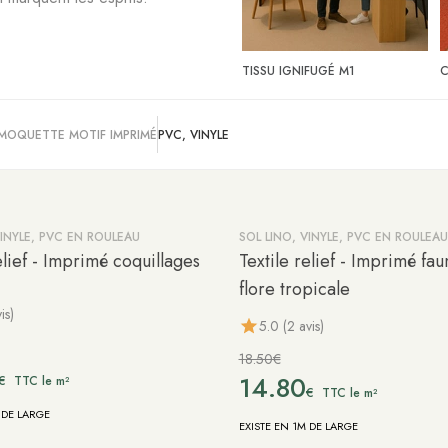
TISSU IGNIFUGÉ M1
C
MOQUETTE MOTIF IMPRIMÉ
PVC, VINYLE
VINYLE, PVC EN ROULEAU
SOL LINO, VINYLE, PVC EN ROULEAU
-20%
elief - Imprimé coquillages
Textile relief - Imprimé fa
flore tropicale
is)
5.0 (2 avis)
18.50€
14.80
€
TTC le m²
€
TTC le m²
 DE LARGE
EXISTE EN 1M DE LARGE