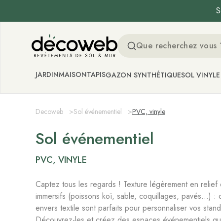
S
Decoweb
JARDIN
MAISON
TAPIS
GAZON SYNTHÉTIQUE
SOL VINYLE
Decoweb
>
Sol événementiel
>
PVC, vinyle
Sol événementiel
PVC, VINYLE
Captez tous les regards ! Texture légèrement en relief
immersifs (poissons koï, sable, coquillages, pavés…) : c
envers textile sont parfaits pour personnaliser vos stands
Découvrez-les et créez des espaces événementiels qui 