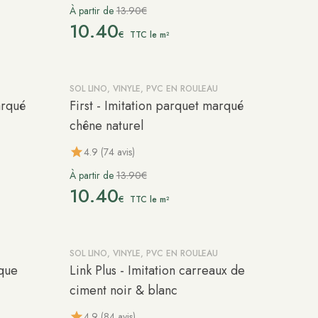
À partir de
13.90€
10.40
€
TTC le m²
SOL LINO, VINYLE, PVC EN ROULEAU
-25%
arqué
First - Imitation parquet marqué
chêne naturel
4.9 (74 avis)
À partir de
13.90€
10.40
€
TTC le m²
SOL LINO, VINYLE, PVC EN ROULEAU
-20%
ique
Link Plus - Imitation carreaux de
ciment noir & blanc
4.9 (84 avis)