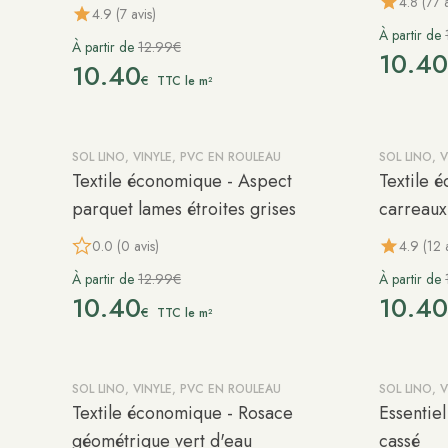
4.8 (77 a
4.9 (7 avis)
À partir de
À partir de
12.99€
10.4
10.40
€
TTC le m²
SOL LINO, VINYLE, PVC EN ROULEAU
SOL LINO, 
-20%
-20%
Textile économique - Aspect
Textile 
parquet lames étroites grises
carreaux
0.0 (0 avis)
4.9 (12 
À partir de
12.99€
À partir de
10.40
10.4
€
TTC le m²
SOL LINO, VINYLE, PVC EN ROULEAU
SOL LINO, 
-20%
-20%
Textile économique - Rosace
Essentiel
géométrique vert d'eau
cassé