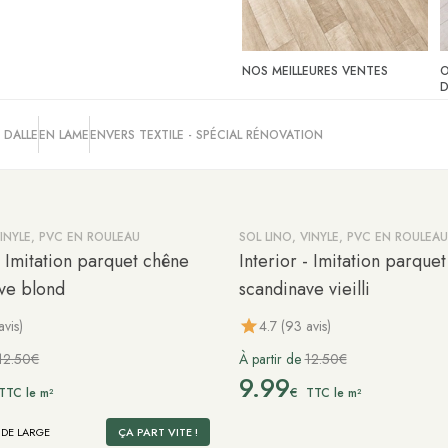
NOS MEILLEURES VENTES
O
D
 DALLE
EN LAME
ENVERS TEXTILE - SPÉCIAL RÉNOVATION
VINYLE, PVC EN ROULEAU
SOL LINO, VINYLE, PVC EN ROULEAU
-20%
- Imitation parquet chêne
Interior - Imitation parque
ve blond
scandinave vieilli
avis)
4.7 (93 avis)
12.50€
À partir de
12.50€
9.99
€
TTC le m²
TTC le m²
 DE LARGE
ÇA PART VITE !