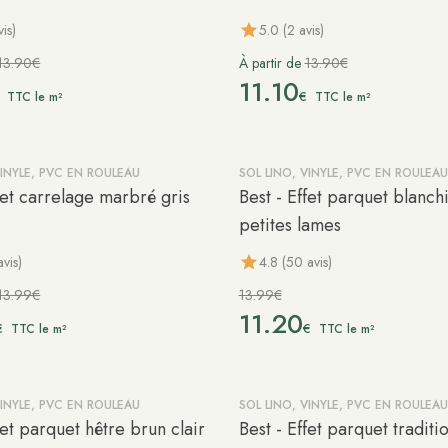
is)
5.0 (2 avis)
13.90€
À partir de
13.90€
11.10
€
TTC le m²
TTC le m²
VINYLE, PVC EN ROULEAU
SOL LINO, VINYLE, PVC EN ROULEAU
-20%
fet carrelage marbré gris
Best - Effet parquet blanchi
petites lames
avis)
4.8 (50 avis)
13.99€
13.99€
11.20
€
€
TTC le m²
TTC le m²
VINYLE, PVC EN ROULEAU
SOL LINO, VINYLE, PVC EN ROULEAU
-20%
fet parquet hêtre brun clair
Best - Effet parquet traditi