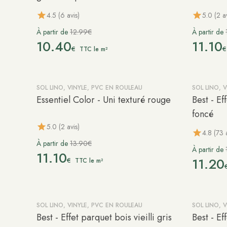
4.5 (6 avis)
5.0 (2 av
À partir de
12.99€
À partir de
10.40
11.10
€
€
TTC le m²
SOL LINO, VINYLE, PVC EN ROULEAU
SOL LINO, 
-20%
-20%
Essentiel Color - Uni texturé rouge
Best - Ef
foncé
5.0 (2 avis)
4.8 (73 
À partir de
13.90€
À partir de
11.10
11.20
€
TTC le m²
SOL LINO, VINYLE, PVC EN ROULEAU
SOL LINO, 
-20%
-20%
Best - Effet parquet bois vieilli gris
Best - Ef