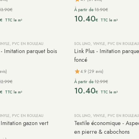
13.90€
À partir de
13.90€
0
10.40
€
€
TTC le m²
TTC le m²
VINYLE, PVC EN ROULEAU
SOL LINO, VINYLE, PVC EN ROULEAU
-20%
 - Imitation parquet bois
Link Plus - Imitation parque
foncé
avis)
4.9 (29 avis)
12.99€
À partir de
12.99€
0
10.40
€
€
TTC le m²
TTC le m²
VINYLE, PVC EN ROULEAU
SOL LINO, VINYLE, PVC EN ROULEAU
-20%
 Imitation gazon vert
Textile économique - Aspec
en pierre & cabochons