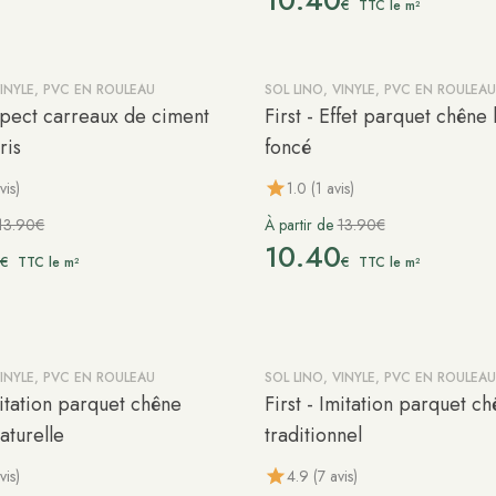
10.40
€
TTC le m²
VINYLE, PVC EN ROULEAU
SOL LINO, VINYLE, PVC EN ROULEAU
-25%
Aspect carreaux de ciment
First - Effet parquet chêne
ris
foncé
vis)
1.0 (1 avis)
13.90€
À partir de
13.90€
0
10.40
€
€
TTC le m²
TTC le m²
VINYLE, PVC EN ROULEAU
SOL LINO, VINYLE, PVC EN ROULEAU
-25%
mitation parquet chêne
First - Imitation parquet c
aturelle
traditionnel
vis)
4.9 (7 avis)