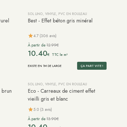
SOL LINO, VINYLE, PVC EN ROULEAU
-20%
turel
Best - Effet béton gris minéral
4.7 (306 avis)
À partir de
12.99€
10.40
€
TTC le m²
EXISTE EN 1M DE LARGE
ÇA PART VITE !
SOL LINO, VINYLE, PVC EN ROULEAU
-25%
e brun
Eco - Carreaux de ciment effet
vieilli gris et blanc
5.0 (3 avis)
À partir de
13.90€