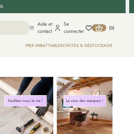
8h
Aide et
Se
0
(
)
contact
connecter
PRIX IMBATTABLES
CHUTES & DÉSTOCKAGE
Facilitez-vous la vie !
Le coin des marques !