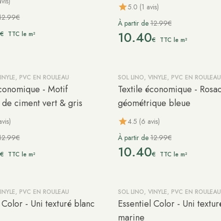
vis)
5.0 (1 avis)
12.99€
À partir de
12.99€
0
10.40
€
TTC le m²
€
TTC le m²
VINYLE, PVC EN ROULEAU
SOL LINO, VINYLE, PVC EN ROULEAU
-20%
économique - Motif
Textile économique - Rosa
 de ciment vert & gris
géométrique bleue
avis)
4.5 (6 avis)
12.99€
À partir de
12.99€
0
10.40
€
€
TTC le m²
TTC le m²
VINYLE, PVC EN ROULEAU
SOL LINO, VINYLE, PVC EN ROULEAU
-20%
 Color - Uni texturé blanc
Essentiel Color - Uni textur
marine