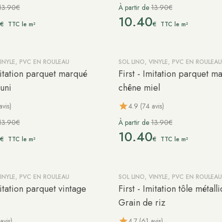
13.90€
À partir de
13.90€
0
10.40
€
€
TTC le m²
TTC le m²
VINYLE, PVC EN ROULEAU
SOL LINO, VINYLE, PVC EN ROULEAU
-25%
Imitation parquet marqué
First - Imitation parquet m
uni
chêne miel
avis)
4.9 (74 avis)
13.90€
À partir de
13.90€
0
10.40
€
€
TTC le m²
TTC le m²
VINYLE, PVC EN ROULEAU
SOL LINO, VINYLE, PVC EN ROULEAU
-25%
mitation parquet vintage
First - Imitation tôle métall
Grain de riz
avis)
4.7 (61 avis)