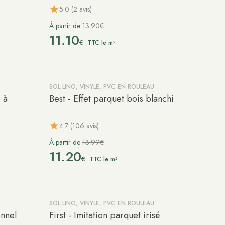
5.0 (2 avis)
À partir de
13.90€
11.10
€
TTC le m²
SOL LINO, VINYLE, PVC EN ROULEAU
-20%
 à
Best - Effet parquet bois blanchi
4.7 (106 avis)
À partir de
13.99€
11.20
€
TTC le m²
SOL LINO, VINYLE, PVC EN ROULEAU
-25%
onnel
First - Imitation parquet irisé