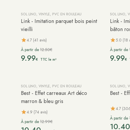
SOL LINO, VINYLE, PVC EN ROULEAU
SOL LINO, 
-20%
-20%
Link - Imitation parquet bois peint
Link - Im
vieilli
bâton r
4.7 (41 avis)
5.0 (18 
À partir de
12.50€
À partir de
9.99
9.99
€
€
TTC le m²
SOL LINO, VINYLE, PVC EN ROULEAU
SOL LINO, 
-20%
-20%
Best - Effet carreaux Art déco
Best - Ef
marron & bleu gris
4.7 (306
4.9 (74 avis)
À partir de
À partir de
12.99€
10.4