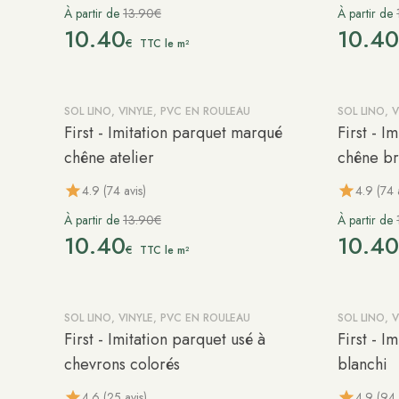
À partir de
13.90€
À partir de
10.40
10.4
€
TTC le m²
SOL LINO, VINYLE, PVC EN ROULEAU
SOL LINO, 
-25%
-25%
First - Imitation parquet marqué
First - 
chêne atelier
chêne br
4.9 (74 avis)
4.9 (74 
À partir de
13.90€
À partir de
10.40
10.4
€
TTC le m²
SOL LINO, VINYLE, PVC EN ROULEAU
SOL LINO, 
-25%
Précommande
-25%
First - Imitation parquet usé à
First - I
chevrons colorés
blanchi
4.6 (25 avis)
4.9 (94 