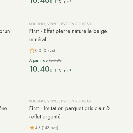
10.40
€
TTC le m²
SOL LINO, VINYLE, PVC EN ROULEAU
-25%
 brun
First - Effet pierre naturelle beige
minéral
0.0 (0 avis)
À partir de
13.90€
10.40
€
TTC le m²
SOL LINO, VINYLE, PVC EN ROULEAU
-25%
hêne
First - Imitation parquet gris clair &
reflet argenté
4.8 (143 avis)