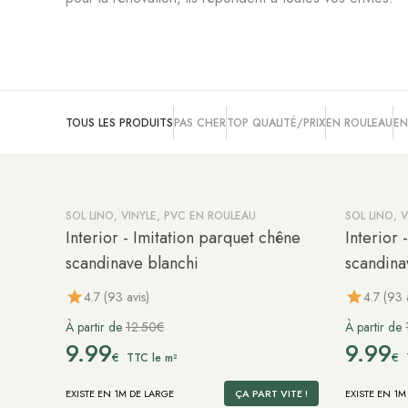
TOUS LES PRODUITS
PAS CHER
TOP QUALITÉ/PRIX
EN ROULEAU
EN
SOL LINO, VINYLE, PVC EN ROULEAU
SOL LINO, 
-20%
-20%
Interior - Imitation parquet chêne
Interior 
scandinave blanchi
scandina
4.7 (93 avis)
4.7 (93 
À partir de
12.50€
À partir de
9.99
9.99
€
€
TTC le m²
EXISTE EN 1M DE LARGE
ÇA PART VITE !
EXISTE EN 1M