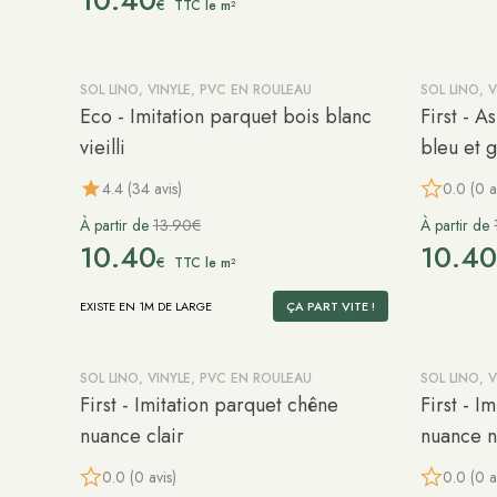
10.40
€
TTC le m²
SOL LINO, VINYLE, PVC EN ROULEAU
SOL LINO, 
-25%
-25%
Eco - Imitation parquet bois blanc
First - 
vieilli
bleu et g
4.4 (34 avis)
0.0 (0 a
À partir de
13.90€
À partir de
10.40
10.4
€
TTC le m²
EXISTE EN 1M DE LARGE
ÇA PART VITE !
SOL LINO, VINYLE, PVC EN ROULEAU
SOL LINO, 
-25%
-25%
First - Imitation parquet chêne
First - I
nuance clair
nuance n
0.0 (0 avis)
0.0 (0 a