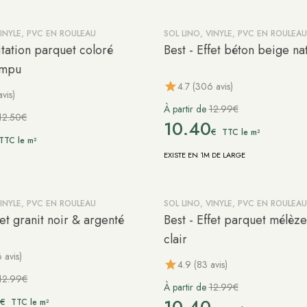
VINYLE, PVC EN ROULEAU
SOL LINO, VINYLE, PVC EN ROULEAU
-20%
itation parquet coloré
Best - Effet béton beige na
ompu
4.7 (306 avis)
avis)
À partir de
12.99€
12.50€
10.40
€
TTC le m²
TTC le m²
EXISTE EN 1M DE LARGE
VINYLE, PVC EN ROULEAU
SOL LINO, VINYLE, PVC EN ROULEAU
-20%
fet granit noir & argenté
Best - Effet parquet mélèz
clair
 avis)
4.9 (83 avis)
12.99€
À partir de
12.99€
0
€
TTC le m²