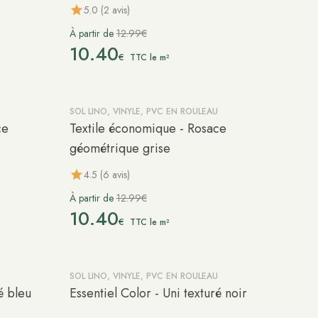
5.0 (2 avis)
À partir de
12.99€
10.40
€
TTC le m²
SOL LINO, VINYLE, PVC EN ROULEAU
-20%
ce
Textile économique - Rosace
géométrique grise
4.5 (6 avis)
À partir de
12.99€
10.40
€
TTC le m²
SOL LINO, VINYLE, PVC EN ROULEAU
-20%
é bleu
Essentiel Color - Uni texturé noir