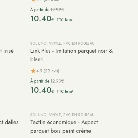
À partir de
12.99€
10.40
€
TTC le m²
SOL LINO, VINYLE, PVC EN ROULEAU
-20%
Précommande
t irisé
Link Plus - Imitation parquet noir &
blanc
4.9 (29 avis)
À partir de
12.99€
10.40
€
TTC le m²
SOL LINO, VINYLE, PVC EN ROULEAU
-20%
t dalles
Textile économique - Aspect
parquet bois peint crème