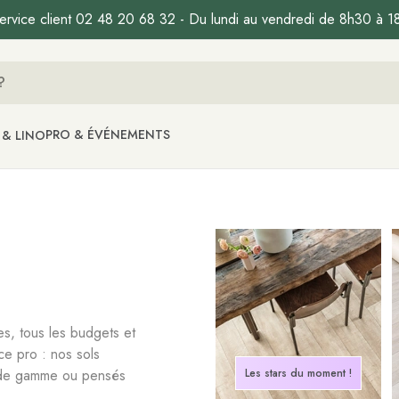
ervice client 02 48 20 68 32 - Du lundi au vendredi de 8h30 à 1
PRO & ÉVÉNEMENTS
 & LINO
les, tous les budgets et
ce pro : nos sols
t de gamme ou pensés
Les stars du moment !