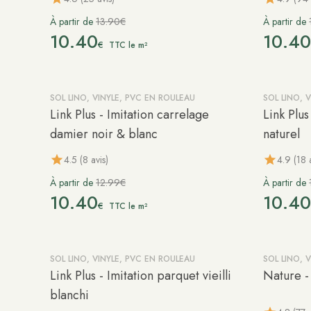
À partir de
13.90€
À partir de
10.40
10.4
€
TTC le m²
SOL LINO, VINYLE, PVC EN ROULEAU
SOL LINO, 
-20%
-20%
Link Plus - Imitation carrelage
Link Plus
damier noir & blanc
naturel
4.5 (8 avis)
4.9 (18 
À partir de
12.99€
À partir de
10.40
10.4
€
TTC le m²
SOL LINO, VINYLE, PVC EN ROULEAU
SOL LINO, 
-20%
-20%
Link Plus - Imitation parquet vieilli
Nature -
blanchi