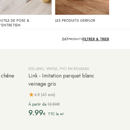
UTILS DE POSE &
LES PRODUITS GERFLOR
'ENTRETIEN
267
FILTRER &
TRIER
PRODUITS
SOL LINO, VINYLE, PVC EN ROULEAU
-20%
t chêne
Link - Imitation parquet blanc
veinage gris
4.8 (45 avis)
À partir de
12.50€
9.99
€
TTC le m²