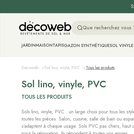
S
Decoweb
JARDIN
MAISON
TAPIS
GAZON SYNTHÉTIQUE
SOL VINYLE
Decoweb
>
Sol lino, vinyle, PVC
>
Tous les produits
Sol lino, vinyle, PVC
TOUS LES PRODUITS
Sols lino, vinyle, PVC : un large choix pour tous les sty
toutes les pièces. Salon, cuisine, salle de bain ou espa
s’adaptent à chaque usage. Sols PVC pas chers, hau
pour la rénovation, ils répondent à toutes vos envies.