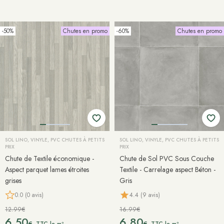
-50%
Chutes en promo
-60%
Chutes en promo
SOL LINO, VINYLE, PVC CHUTES À PETITS
SOL LINO, VINYLE, PVC CHUTES À PETITS
PRIX
PRIX
Chute de Textile économique -
Chute de Sol PVC Sous Couche
Aspect parquet lames étroites
Textile - Carrelage aspect Béton -
grises
Gris
0.0 (0 avis)
4.4 (9 avis)
12.99€
16.99€
6.50
6.80
€
€