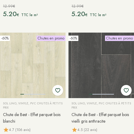
12.99€
12.99€
5.20
5.20
€
€
TTC le m²
TTC le m²
-60%
Chutes en promo
-60%
Chutes en promo
SOL LINO, VINYLE, PVC CHUTES À PETITS
SOL LINO, VINYLE, PVC CHUTES À PETITS
PRIX
PRIX
Chute de Best - Effet parquet bois
Chute de Best - Effet parquet bois
blanchi
vieilli gris anthracite
4.7 (106 avis)
4.5 (22 avis)