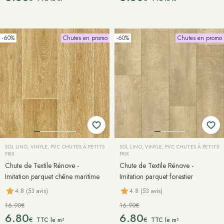
-60%
Chutes en promo
-60%
Chutes en promo
SOL LINO, VINYLE, PVC CHUTES À PETITS
SOL LINO, VINYLE, PVC CHUTES À PETITS
PRIX
PRIX
Chute de Textile Rénove -
Chute de Textile Rénove -
Imitation parquet chêne maritime
Imitation parquet forestier
4.8 (53 avis)
4.8 (53 avis)
16.90€
16.90€
6.80
6.80
€
€
TTC le m²
TTC le m²