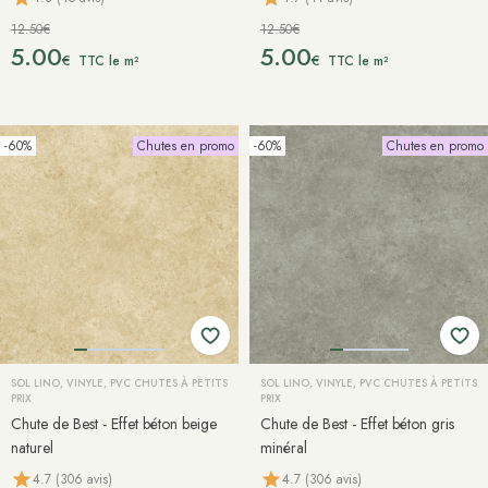
12.50€
12.50€
5.00
5.00
€
€
TTC le m²
TTC le m²
-60%
Chutes en promo
-60%
Chutes en promo
SOL LINO, VINYLE, PVC CHUTES À PETITS
SOL LINO, VINYLE, PVC CHUTES À PETITS
PRIX
PRIX
Chute de Best - Effet béton beige
Chute de Best - Effet béton gris
naturel
minéral
4.7 (306 avis)
4.7 (306 avis)