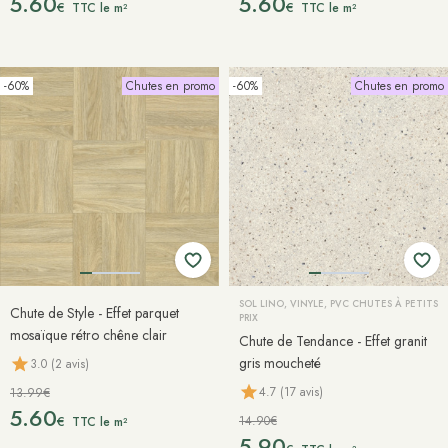
5.60
5.60
€
€
TTC le m²
TTC le m²
-60%
Chutes en promo
-60%
Chutes en promo
SOL LINO, VINYLE, PVC CHUTES À PETITS
Chute de Style - Effet parquet
PRIX
mosaïque rétro chêne clair
Chute de Tendance - Effet granit
gris moucheté
3.0 (2 avis)
4.7 (17 avis)
13.99€
5.60
14.90€
€
TTC le m²
5.90