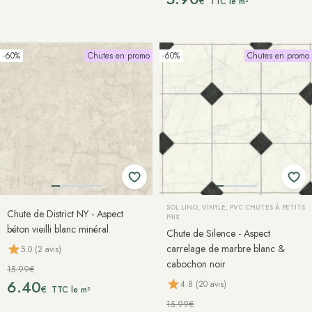
€
TTC le m²
-60%
Chutes en promo
-60%
Chutes en promo
SOL LINO, VINYLE, PVC CHUTES À PETITS
Chute de District NY - Aspect
PRIX
béton vieilli blanc minéral
Chute de Silence - Aspect
carrelage de marbre blanc &
5.0 (2 avis)
cabochon noir
15.99€
6.40
4.8 (20 avis)
€
TTC le m²
15.99€