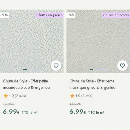
-50%
Chutes en promo
-50%
Chutes en promo
Chute de Style - Effet petite
Chute de Style - Effet petite
mosaïque bleue & argentée
mosaïque grise & argentée
4.0 (2 avis)
4.0 (2 avis)
13.99€
13.99€
6.99
6.99
€
€
TTC le m²
TTC le m²