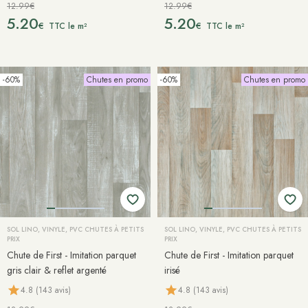
12.99€
12.99€
5.20
5.20
€
€
TTC le m²
TTC le m²
-60%
Chutes en promo
-60%
Chutes en promo
SOL LINO, VINYLE, PVC CHUTES À PETITS
SOL LINO, VINYLE, PVC CHUTES À PETITS
PRIX
PRIX
Chute de First - Imitation parquet
Chute de First - Imitation parquet
gris clair & reflet argenté
irisé
4.8 (143 avis)
4.8 (143 avis)