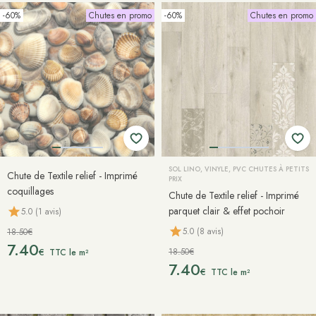
-60%
Chutes en promo
-60%
Chutes en promo
SOL LINO, VINYLE, PVC CHUTES À PETITS
Chute de Textile relief - Imprimé
PRIX
coquillages
Chute de Textile relief - Imprimé
parquet clair & effet pochoir
5.0 (1 avis)
5.0 (8 avis)
18.50€
7.40
18.50€
€
TTC le m²
7.40
€
TTC le m²