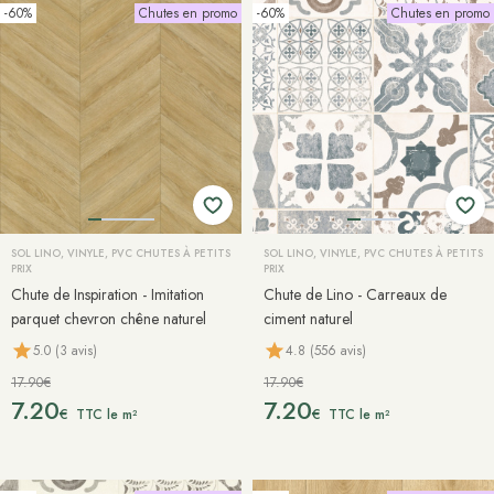
-60%
Chutes en promo
-60%
Chutes en promo
SOL LINO, VINYLE, PVC CHUTES À PETITS
SOL LINO, VINYLE, PVC CHUTES À PETITS
PRIX
PRIX
Chute de Inspiration - Imitation
Chute de Lino - Carreaux de
parquet chevron chêne naturel
ciment naturel
5.0 (3 avis)
4.8 (556 avis)
17.90€
17.90€
7.20
7.20
€
€
TTC le m²
TTC le m²