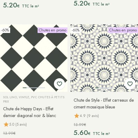
5.20
5.20
€
TTC le m²
€
TTC le m²
-60%
Chutes en promo
-60%
Chutes en promo
SOL LINO, VINYLE, PVC CHUTES À PETITS
Chute de Style - Effet carreaux de
PRIX
ciment mosaïque bleue
Chute de Happy Days - Effet
damier diagonal noir & blanc
4.9 (9 avis)
5.0 (5 avis)
13.99€
5.60
13.99€
€
TTC le m²