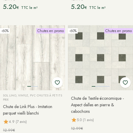
5.20
5.20
€
€
TTC le m²
TTC le m²
-60%
Chutes en promo
-60%
Chutes en promo
SOL LINO, VINYLE, PVC CHUTES À PETITS
Chute de Textile économique -
PRIX
Aspect dalles en pierre &
Chute de Link Plus - Imitation
cabochons
parquet vieilli blanchi
5.0 (1 avis)
4.9 (7 avis)
12.99€
12.99€