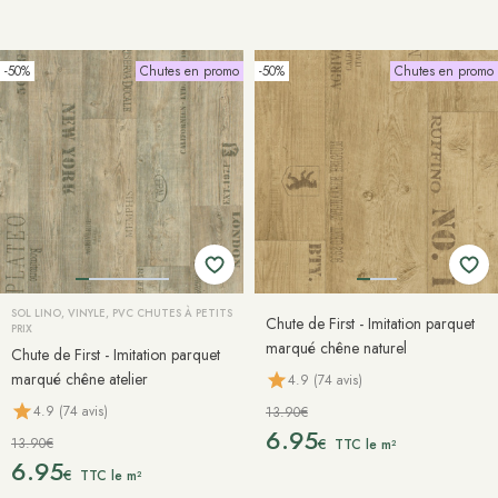
-50%
Chutes en promo
-50%
Chutes en promo
SOL LINO, VINYLE, PVC CHUTES À PETITS
Chute de First - Imitation parquet
PRIX
marqué chêne naturel
Chute de First - Imitation parquet
marqué chêne atelier
4.9 (74 avis)
4.9 (74 avis)
13.90€
6.95
13.90€
€
TTC le m²
6.95
€
TTC le m²