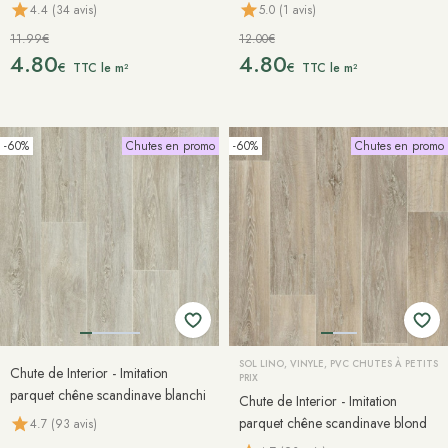
4.4 (34 avis)
5.0 (1 avis)
11.99€
12.00€
4.80
4.80
€
€
TTC le m²
TTC le m²
-60%
Chutes en promo
-60%
Chutes en promo
SOL LINO, VINYLE, PVC CHUTES À PETITS
Chute de Interior - Imitation
PRIX
parquet chêne scandinave blanchi
Chute de Interior - Imitation
parquet chêne scandinave blond
4.7 (93 avis)