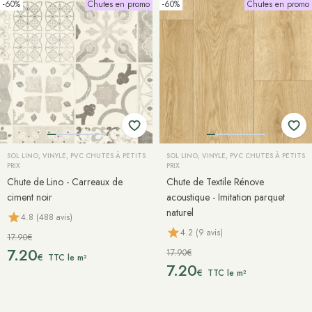
-60%
Chutes en promo
-60%
Chutes en promo
SOL LINO, VINYLE, PVC CHUTES À PETITS
SOL LINO, VINYLE, PVC CHUTES À PETITS
PRIX
PRIX
Chute de Lino - Carreaux de
Chute de Textile Rénove
ciment noir
acoustique - Imitation parquet
naturel
4.8 (488 avis)
4.2 (9 avis)
17.90€
7.20
17.90€
€
TTC le m²
7.20
€
TTC le m²