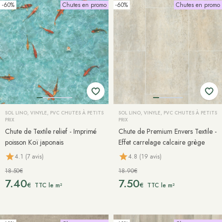
-60%
Chutes en promo
-60%
Chutes en promo
SOL LINO, VINYLE, PVC CHUTES À PETITS
SOL LINO, VINYLE, PVC CHUTES À PETITS
PRIX
PRIX
Chute de Textile relief - Imprimé
Chute de Premium Envers Textile -
poisson Koï japonais
Effet carrelage calcaire grège
4.1 (7 avis)
4.8 (19 avis)
18.50€
18.90€
7.40
7.50
€
€
TTC le m²
TTC le m²