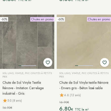
TTC le m²
TTC le m²
-60%
Chutes en promo
-60%
Chutes en promo
SOL LINO, VINYLE, PVC CHUTES À PETITS
SOL LINO, VINYLE, PVC CHUTES À PETITS
PRIX
PRIX
Chute de Sol Vinyle Textile
Chute de Sol Vinyle textile Rénove
Rénove - Imitation Carrelage
- Envers gris - Béton lissé sable
industriel - Gris
4.6 (12 avis)
5.0 (8 avis)
16.90€
6.80
16.90€
€
TTC le m²