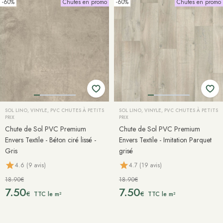
-60%
Chutes en promo
-60%
Chutes en promo
SOL LINO, VINYLE, PVC CHUTES À PETITS
SOL LINO, VINYLE, PVC CHUTES À PETITS
PRIX
PRIX
Chute de Sol PVC Premium
Chute de Sol PVC Premium
Envers Textile - Béton ciré lissé -
Envers Textile - Imitation Parquet
Gris
grisé
4.6 (9 avis)
4.7 (19 avis)
18.90€
18.90€
7.50
7.50
€
€
TTC le m²
TTC le m²