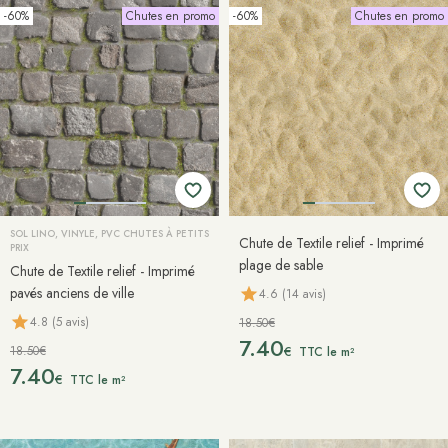
-60%
Chutes en promo
-60%
Chutes en promo
SOL LINO, VINYLE, PVC CHUTES À PETITS
Chute de Textile relief - Imprimé
PRIX
plage de sable
Chute de Textile relief - Imprimé
pavés anciens de ville
4.6 (14 avis)
4.8 (5 avis)
18.50€
7.40
18.50€
€
TTC le m²
7.40
€
TTC le m²