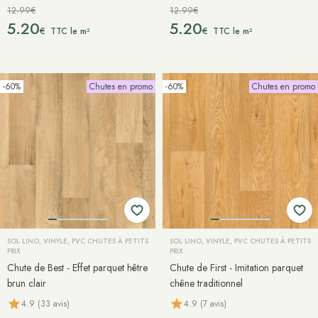
12.99€
12.99€
5.20
5.20
€
€
TTC le m²
TTC le m²
-60%
Chutes en promo
-60%
Chutes en promo
SOL LINO, VINYLE, PVC CHUTES À PETITS
SOL LINO, VINYLE, PVC CHUTES À PETITS
PRIX
PRIX
Chute de Best - Effet parquet hêtre
Chute de First - Imitation parquet
brun clair
chêne traditionnel
4.9 (33 avis)
4.9 (7 avis)