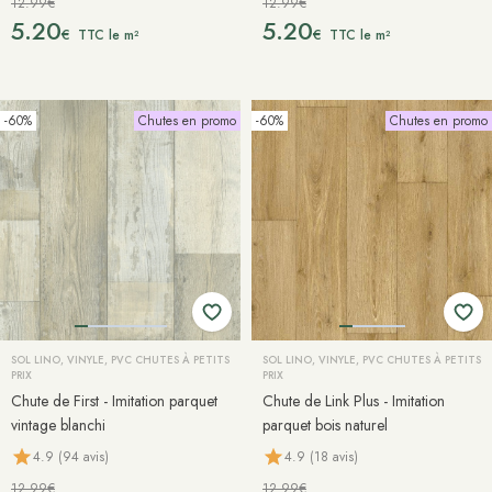
12.99€
12.99€
5.20
5.20
€
€
TTC le m²
TTC le m²
-60%
Chutes en promo
-60%
Chutes en promo
SOL LINO, VINYLE, PVC CHUTES À PETITS
SOL LINO, VINYLE, PVC CHUTES À PETITS
PRIX
PRIX
Chute de First - Imitation parquet
Chute de Link Plus - Imitation
vintage blanchi
parquet bois naturel
4.9 (94 avis)
4.9 (18 avis)
12.99€
12.99€