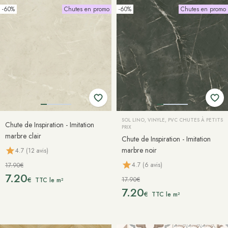
-60%
Chutes en promo
-60%
Chutes en promo
SOL LINO, VINYLE, PVC CHUTES À PETITS
Chute de Inspiration - Imitation
PRIX
marbre clair
Chute de Inspiration - Imitation
marbre noir
4.7 (12 avis)
4.7 (6 avis)
17.90€
7.20
17.90€
€
TTC le m²
7.20
€
TTC le m²