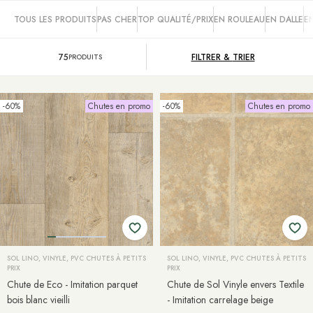
TOUS LES PRODUITS
PAS CHER
TOP QUALITÉ/PRIX
EN ROULEAU
EN DALLE
E
75
FILTRER &
TRIER
PRODUITS
-60%
Chutes en promo
-60%
Chutes en promo
SOL LINO, VINYLE, PVC CHUTES À PETITS
SOL LINO, VINYLE, PVC CHUTES À PETITS
PRIX
PRIX
Chute de Eco - Imitation parquet
Chute de Sol Vinyle envers Textile
bois blanc vieilli
- Imitation carrelage beige