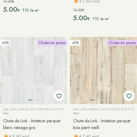
4.7 (93 avis)
12.50€
5.00
12.50€
€
TTC le m²
5.00
€
TTC le m²
-60%
Chutes en promo
-60%
Chutes en promo
SOL LINO, VINYLE, PVC CHUTES À PETITS
SOL LINO, VINYLE, PVC CHUTES À PETITS
PRIX
PRIX
Chute de Link - Imitation parquet
Chute de Link - Imitation parquet
blanc veinage gris
bois peint vieilli
4.8 (45 avis)
4.7 (41 avis)