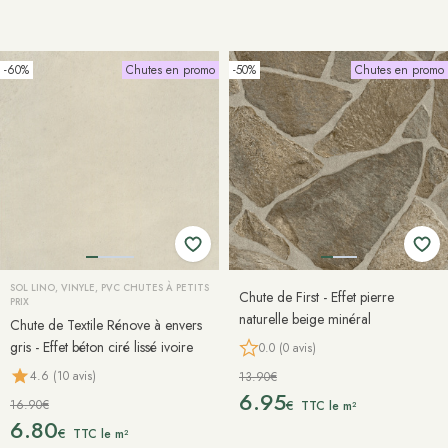
-60%
Chutes en promo
-50%
Chutes en promo
SOL LINO, VINYLE, PVC CHUTES À PETITS
Chute de First - Effet pierre
PRIX
naturelle beige minéral
Chute de Textile Rénove à envers
gris - Effet béton ciré lissé ivoire
0.0 (0 avis)
4.6 (10 avis)
13.90€
6.95
16.90€
€
TTC le m²
6.80
€
TTC le m²