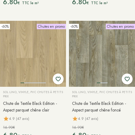
6.80
6.80
€
€
TTC le m²
TTC le m²
-60%
Chutes en promo
-60%
Chutes en promo
SOL LINO, VINYLE, PVC CHUTES À PETITS
SOL LINO, VINYLE, PVC CHUTES À PETITS
PRIX
PRIX
Chute de Textile Black Edition -
Chute de Textile Black Edition -
Aspect parquet chêne clair
Aspect parquet chêne foncé
4.9 (47 avis)
4.9 (47 avis)
16.90€
16.90€