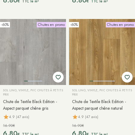
6.80
6.80
€
€
TTC le m²
TTC le m²
-60%
Chutes en promo
-60%
Chutes en promo
SOL LINO, VINYLE, PVC CHUTES À PETITS
SOL LINO, VINYLE, PVC CHUTES À PETITS
PRIX
PRIX
Chute de Textile Black Edition -
Chute de Textile Black Edition -
Aspect parquet chêne gris
Aspect parquet chêne naturel
4.9 (47 avis)
4.9 (47 avis)
16.90€
16.90€
6.80
6.80
€
€
TTC le m²
TTC le m²