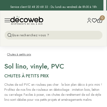
-15% supp. sur les gazons synthétiques - Code :
GAZON15
Decoweb
0
Open menu
...
Chutes à petits prix
Sol lino, vinyle, PVC
CHUTES À PETITS PRIX
Chutes de sol PVC en rouleau pas cher : le bon plan déco à prix mini !
Profitez de nos fins de rouleaux en déstockage : imitation bois, béton
ou carrelage. Faciles à poser, ces chutes de revêtement de sol de style
lino sont idéales pour vos petits projets et aménagements malins.