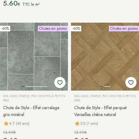
5.60
€
TTC le m²
-60%
Chutes en promo
-60%
Chutes en promo
SOL LINO, VINYLE, PVC CHUTES À PETITS
SOL LINO, VINYLE, PVC CHUTES À PETITS
PRIX
PRIX
Chute de Style - Effet carrelage
Chute de Style - Effet parquet
gris minéral
Versailles chêne naturel
4.7 (45 avis)
5.0 (1 avis)
13.99€
13.99€