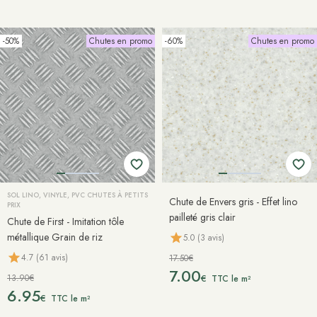
-50%
Chutes en promo
-60%
Chutes en promo
SOL LINO, VINYLE, PVC CHUTES À PETITS
Chute de Envers gris - Effet lino
PRIX
pailleté gris clair
Chute de First - Imitation tôle
métallique Grain de riz
5.0 (3 avis)
4.7 (61 avis)
17.50€
7.00
13.90€
€
TTC le m²
6.95
€
TTC le m²