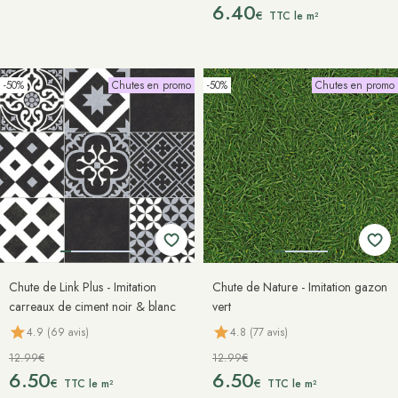
6.40
€
TTC le m²
-50%
Chutes en promo
-50%
Chutes en promo
Chute de Link Plus - Imitation
Chute de Nature - Imitation gazon
carreaux de ciment noir & blanc
vert
4.9 (69 avis)
4.8 (77 avis)
12.99€
12.99€
6.50
6.50
€
€
TTC le m²
TTC le m²