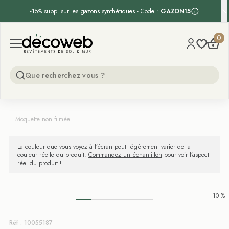
-15% supp. sur les gazons synthétiques - Code :
GAZON15
Decoweb
0
Open menu
...
Moquette non filmée
La couleur que vous voyez à l’écran peut légèrement varier de la
couleur réelle du produit.
Commandez un échantillon
pour voir l’aspect
réel du produit !
-10 %
Réf : 10055187