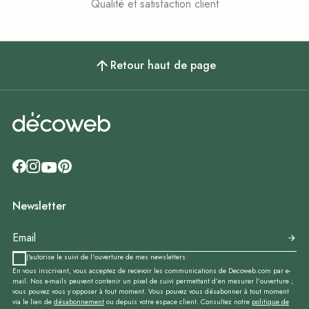
Qualité et satisfaction client
Retour haut de page
Newsletter
J'autorise le suivi de l'ouverture de mes newsletters.
En vous inscrivant, vous acceptez de recevoir les communications de Decoweb.com par e-
mail. Nos e-mails peuvent contenir un pixel de suivi permettant d’en mesurer l’ouverture ;
vous pouvez vous y opposer à tout moment. Vous pouvez vous désabonner à tout moment
via le lien de
désabonnement
ou depuis votre espace client. Consultez notre
politique de