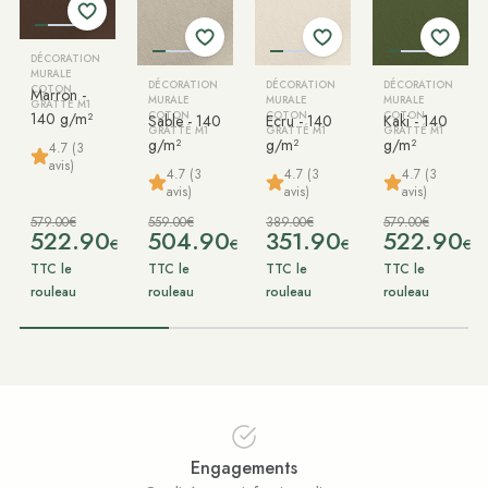
DÉCORATION
MURALE
DÉCORATION
DÉCORATION
DÉCORATION
COTON
Marron -
MURALE
MURALE
MURALE
GRATTÉ M1
140 g/m²
COTON
COTON
COTON
Sable - 140
Ecru - 140
Kaki - 140
GRATTÉ M1
GRATTÉ M1
GRATTÉ M1
g/m²
g/m²
g/m²
4.7 (3
avis)
4.7 (3
4.7 (3
4.7 (3
avis)
avis)
avis)
579.00€
559.00€
389.00€
579.00€
522.90
504.90
351.90
522.90
€
€
€
€
TTC le
TTC le
TTC le
TTC le
rouleau
rouleau
rouleau
rouleau
Engagements