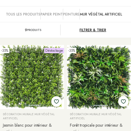
TOUS LES PRODUITS
PAPIER PEINT
PEINTURE
MUR VÉGÉTAL ARTIFICIEL
9
FILTRER &
TRIER
PRODUITS
-35%
Déstockage
-35%
DÉCORATION MURALE MUR VÉGÉTAL
DÉCORATION MURALE MUR VÉGÉTAL
ARTIFICIEL
ARTIFICIEL
Jasmin blanc pour intérieur &
Forêt tropicale pour intérieur &