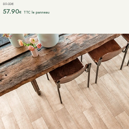
89.00€
57.90
€
TTC le panneau