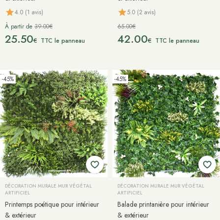
4.0 (1 avis)
5.0 (2 avis)
À partir de
39.00€
65.00€
25.50
42.00
€
€
TTC le panneau
TTC le panneau
-45%
-45%
DÉCORATION MURALE MUR VÉGÉTAL
DÉCORATION MURALE MUR VÉGÉTAL
ARTIFICIEL
ARTIFICIEL
Printemps poétique pour intérieur
Balade printanière pour intérieur
& extérieur
& extérieur