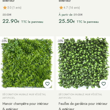
extérieur
extérieur
5.0 (1 avis)
4.7 (16 avis)
35.00€
À partir de
39.00€
22.90
25.50
€
€
TTC le panneau
TTC le panneau
-35%
-35%
DÉCORATION MURALE MUR VÉGÉTAL
DÉCORATION MURALE MUR VÉGÉTAL
ARTIFICIEL
ARTIFICIEL
Manoir champêtre pour intérieur
Feuilles de gardénia pour intérieur
& extérieur
& extérieur