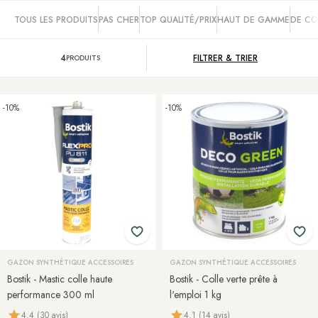
TOUS LES PRODUITS
PAS CHER
TOP QUALITÉ/PRIX
HAUT DE GAMME
DE CO
4
FILTRER &
TRIER
PRODUITS
-10%
-10%
GAZON SYNTHÉTIQUE ACCESSOIRES
GAZON SYNTHÉTIQUE ACCESSOIRES
Bostik - Mastic colle haute
Bostik - Colle verte prête à
performance 300 ml
l'emploi 1 kg
4.4 (30 avis)
4.1 (14 avis)