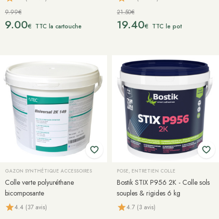
9.99€
21.50€
9.00
19.40
€
€
TTC la cartouche
TTC le pot
GAZON SYNTHÉTIQUE ACCESSOIRES
POSE, ENTRETIEN COLLE
Colle verte polyuréthane
Bostik STIX P956 2K - Colle sols
bicomposante
souples & rigides 6 kg
4.4 (37 avis)
4.7 (3 avis)