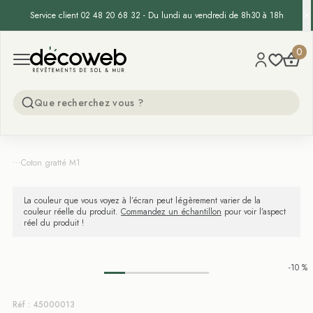
Service client 02 48 20 68 32 - Du lundi au vendredi de 8h30 à 18h
Decoweb
0
Open menu
...
Coton gratté M1
La couleur que vous voyez à l’écran peut légèrement varier de la
couleur réelle du produit.
Commandez un échantillon
pour voir l’aspect
réel du produit !
-10 %
Réf : 45000013