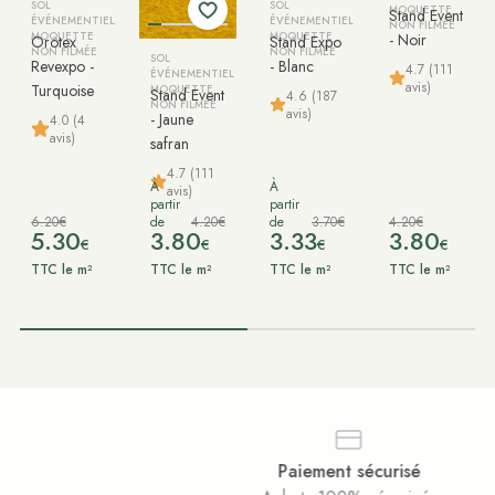
SOL
SOL
MOQUETTE
Stand Event
ÉVÉNEMENTIEL
ÉVÉNEMENTIEL
NON FILMÉE
MOQUETTE
MOQUETTE
- Noir
Orotex
Stand Expo
NON FILMÉE
NON FILMÉE
SOL
Revexpo -
- Blanc
4.7 (111
ÉVÉNEMENTIEL
avis)
Turquoise
MOQUETTE
Stand Event
4.6 (187
NON FILMÉE
avis)
- Jaune
4.0 (4
avis)
safran
4.7 (111
À
À
avis)
partir
partir
6.20€
de
4.20€
de
3.70€
4.20€
5.30
3.80
3.33
3.80
€
€
€
€
TTC le m²
TTC le m²
TTC le m²
TTC le m²
Paiement sécurisé