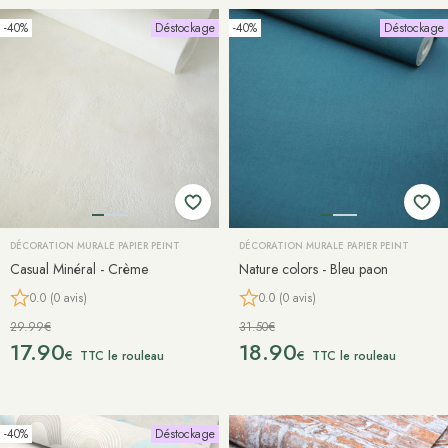
-40%
Déstockage
-40%
Déstockage
DÉCORATION MURALE PAPIER PEINT
DÉCORATION MURALE PAPIER PEINT
Casual Minéral - Crème
Nature colors - Bleu paon
0.0 (0 avis)
0.0 (0 avis)
29.99€
31.50€
17.90
18.90
€
€
TTC le rouleau
TTC le rouleau
-40%
Déstockage