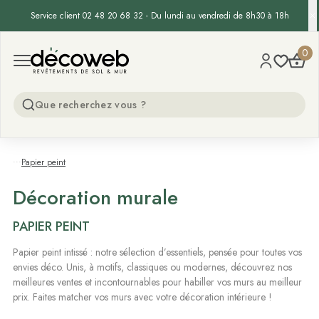
-15% supp. sur les gazons synthétiques - Code :
GAZON15
Decoweb
0
Open menu
...
Papier peint
Décoration murale
PAPIER PEINT
Papier peint intissé : notre sélection d’essentiels, pensée pour toutes vos
envies déco. Unis, à motifs, classiques ou modernes, découvrez nos
meilleures ventes et incontournables pour habiller vos murs au meilleur
prix. Faites matcher vos murs avec votre décoration intérieure !