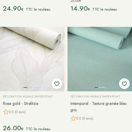
25.00€
24.90
14.90
€
€
TTC le rouleau
TTC le rouleau
DÉCORATION MURALE PAPIER PEINT
DÉCORATION MURALE PAPIER PEINT
Rose gold - Strelitzia
Intemporel - Texture grainée bleu
gris
0.0 (0 avis)
0.0 (0 avis)
26.00
€
TTC le rouleau