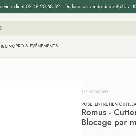
ervice client 02 48 20 68 32 - Du lundi au vendredi de 8h30 à 1
PRO & ÉVÉNEMENTS
 & LINO
Réf : 80300055
POSE, ENTRETIEN OUTILL
Romus - Cutte
Blocage par m