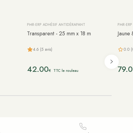
PMR-ERP ADHÉSIF ANTIDÉRAPANT
PMR-ERP
Transparent - 25 mm x 18 m
Jaune 
4.6 (5 avis)
0.0 (
42.00
79.
€
TTC le rouleau