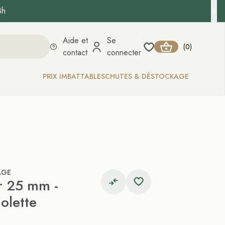
8h
Aide et
Se
0
(
)
contact
connecter
PRIX IMBATTABLES
CHUTES & DÉSTOCKAGE
AGE
r 25 mm -
olette