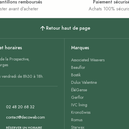
antillons remboursés
Paiement sécuris
ster avant d'acheter
Achats 100% sécuri
Retour haut de page
et horaires
Marques
de la Prospective,
Associated Weavers
rges
Beauflor
Bostik
u vendredi de 8h30 à 18h.
Dulux Valentine
ÉléGanse
Gerflor
IVC living
02 48 20 68 32
KronoSwiss
contact@decoweb.com
Romus
Starwax
n
RÉSERVER UN HORAIRE