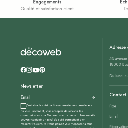
Engagements
Éch
Qualité et satisfaction client
Te
Adresse 
53 avenue 
18000 Bou
Du lundi a
Newsletter
Contact
J'autorise le suivi de l'ouverture de mes newsletters.
Fixe
En vous inscrivant, vous acceptez de recevoir les
communications de Decoweb.com par e-mail. Nos e-mails
Email
peuvent contenir un pixel de suivi permettant d’en
mesurer l’ouverture ; vous pouvez vous y opposer à tout
Réservatio