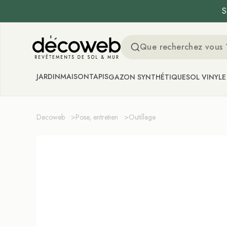
S
Decoweb
JARDIN
MAISON
TAPIS
GAZON SYNTHÉTIQUE
SOL VINYLE
Decoweb
>
Pose, entretien
>
Outillage