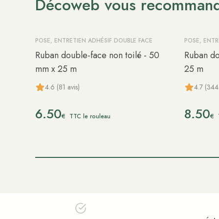
Décoweb vous recomman
POSE, ENTRETIEN ADHÉSIF DOUBLE FACE
POSE, ENTR
Ruban double-face non toilé - 50
Ruban do
mm x 25 m
25 m
4.6 (81 avis)
4.7 (344 
6.50
8.50
€
€
TTC le rouleau