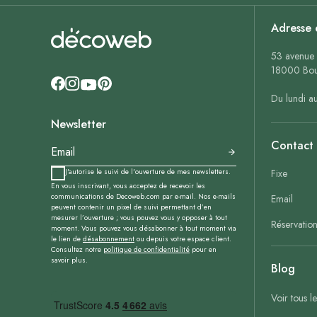
Adresse 
53 avenue 
18000 Bou
Du lundi a
Newsletter
Contact
J'autorise le suivi de l'ouverture de mes newsletters.
Fixe
En vous inscrivant, vous acceptez de recevoir les
communications de Decoweb.com par e-mail. Nos e-mails
Email
peuvent contenir un pixel de suivi permettant d’en
mesurer l’ouverture ; vous pouvez vous y opposer à tout
Réservatio
moment. Vous pouvez vous désabonner à tout moment via
le lien de
désabonnement
ou depuis votre espace client.
Consultez notre
politique de confidentialité
pour en
savoir plus.
Blog
Voir tous l