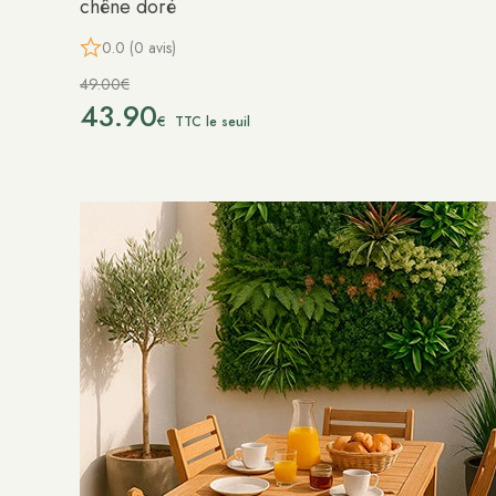
chêne doré
0.0 (0 avis)
49.00€
43.90
€
TTC le seuil