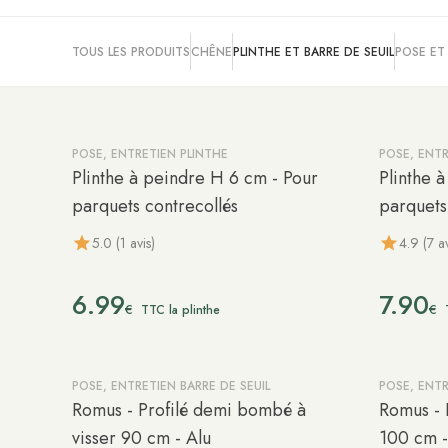
TOUS LES PRODUITS
CHÊNE
PLINTHE ET BARRE DE SEUIL
POSE ET
POSE, ENTRETIEN PLINTHE
POSE, ENTR
Plinthe à peindre H 6 cm - Pour
Plinthe 
parquets contrecollés
parquets
5.0 (1 avis)
4.9 (7 av
6.99
7.90
€
€
TTC la plinthe
POSE, ENTRETIEN BARRE DE SEUIL
POSE, ENTR
Romus - Profilé demi bombé à
Romus - P
visser 90 cm - Alu
100 cm -