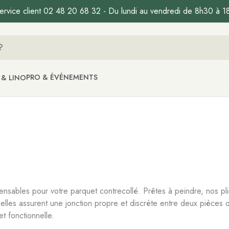
ervice client 02 48 20 68 32 - Du lundi au vendredi de 8h30 à 1
PRO & ÉVÉNEMENTS
 & LINO
spensables pour votre parquet contrecollé. Prêtes à peindre, nos plin
, elles assurent une jonction propre et discrète entre deux pièces
t fonctionnelle.