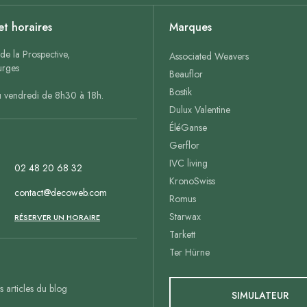
et horaires
Marques
de la Prospective,
Associated Weavers
rges
Beauflor
Bostik
u vendredi de 8h30 à 18h.
Dulux Valentine
ÉléGanse
Gerflor
IVC living
02 48 20 68 32
KronoSwiss
contact@decoweb.com
Romus
Starwax
n
RÉSERVER UN HORAIRE
Tarkett
Ter Hürne
es articles du blog
SIMULATEUR