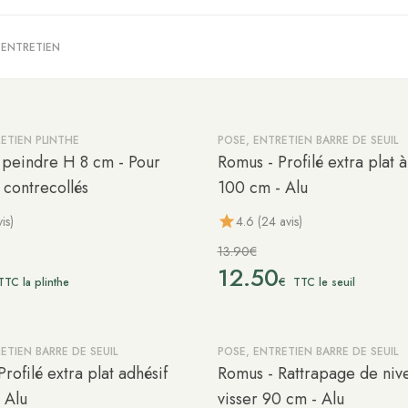
 ENTRETIEN
ETIEN PLINTHE
POSE, ENTRETIEN BARRE DE SEUIL
-10%
D
à peindre H 8 cm - Pour
Romus - Profilé extra plat à
 contrecollés
100 cm - Alu
is)
4.6 (24 avis)
13.90€
12.50
€
TTC la plinthe
TTC le seuil
ETIEN BARRE DE SEUIL
POSE, ENTRETIEN BARRE DE SEUIL
rofilé extra plat adhésif
Romus - Rattrapage de niv
 Alu
visser 90 cm - Alu