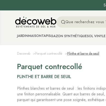
S
Decoweb
JARDIN
MAISON
TAPIS
GAZON SYNTHÉTIQUE
SOL VINYLE
Decoweb
>
Parquet contrecollé
>
Plinthe et barre de seuil
Parquet contrecollé
PLINTHE ET BARRE DE SEUIL
Plinthes blanches et barres de seuil : les finitions indi
une finition personnalisable. Quant aux barres de seuil
parquet qui garantissent une pose soignée, esthétique e