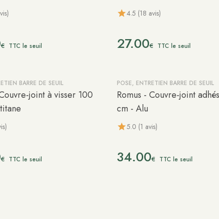
vis)
4.5 (18 avis)
0
27.00
€
€
TTC le seuil
TTC le seuil
ETIEN BARRE DE SEUIL
POSE, ENTRETIEN BARRE DE SEUIL
Couvre-joint à visser 100
Romus - Couvre-joint adhés
titane
cm - Alu
is)
5.0 (1 avis)
0
34.00
€
€
TTC le seuil
TTC le seuil