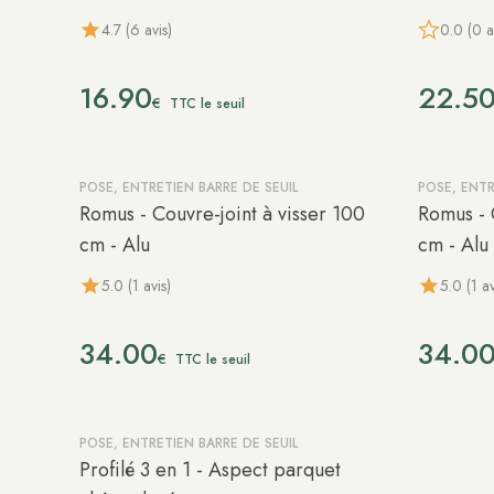
4.7 (6 avis)
0.0 (0 a
16.90
22.5
€
TTC le seuil
POSE, ENTRETIEN BARRE DE SEUIL
POSE, ENTR
Romus - Couvre-joint à visser 100
Romus - 
cm - Alu
cm - Alu 
5.0 (1 avis)
5.0 (1 av
34.00
34.0
€
TTC le seuil
POSE, ENTRETIEN BARRE DE SEUIL
-10%
Profilé 3 en 1 - Aspect parquet