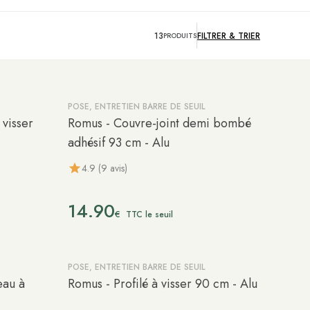
13
FILTRER &
TRIER
PRODUITS
POSE, ENTRETIEN BARRE DE SEUIL
éstockage
 visser
Romus - Couvre-joint demi bombé
adhésif 93 cm - Alu
4.9 (9 avis)
14.90
€
TTC le seuil
POSE, ENTRETIEN BARRE DE SEUIL
eau à
Romus - Profilé à visser 90 cm - Alu