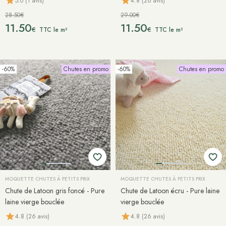
5.0 (1 avis)
4.8 (26 avis)
28.50€
29.00€
11.50
11.50
€
€
TTC le m²
TTC le m²
-60%
Chutes en promo
-60%
Chutes en promo
MOQUETTE CHUTES À PETITS PRIX
MOQUETTE CHUTES À PETITS PRIX
Chute de Latoon gris foncé - Pure
Chute de Latoon écru - Pure laine
laine vierge bouclée
vierge bouclée
4.8 (26 avis)
4.8 (26 avis)