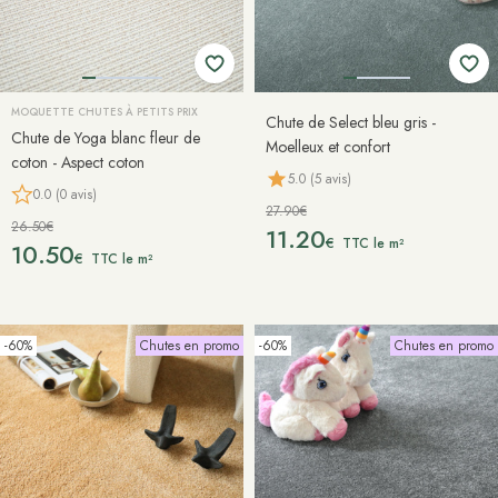
MOQUETTE CHUTES À PETITS PRIX
Chute de Select bleu gris -
Chute de Yoga blanc fleur de
Moelleux et confort
coton - Aspect coton
5.0 (5 avis)
0.0 (0 avis)
27.90€
26.50€
11.20
€
TTC le m²
10.50
€
TTC le m²
-60%
Chutes en promo
-60%
Chutes en promo