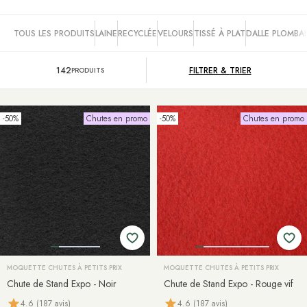
TOUS LES PRODUITS
LAINE
RECYCLÉE
VELOURS
TISSÉ À PLAT
DALLE PLOMBA
142
FILTRER &
TRIER
PRODUITS
-50%
Chutes en promo
-50%
Chutes en promo
MOQUETTE CHUTES À PETITS PRIX
MOQUETTE CHUTES À PETITS PRIX
Chute de Stand Expo - Noir
Chute de Stand Expo - Rouge vif
4.6 (187 avis)
4.6 (187 avis)