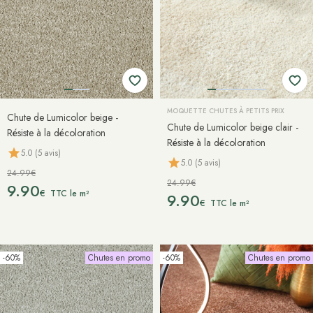
MOQUETTE CHUTES À PETITS PRIX
Chute de Lumicolor beige -
Chute de Lumicolor beige clair -
Résiste à la décoloration
Résiste à la décoloration
5.0 (5 avis)
5.0 (5 avis)
24.99€
24.99€
9.90
€
TTC le m²
9.90
€
TTC le m²
-60%
Chutes en promo
-60%
Chutes en promo