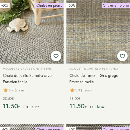
-60%
Chutes en promo
-60%
Chutes en promo
MOQUETTE CHUTES À PETITS PRIX
MOQUETTE CHUTES À PETITS PRIX
Chute de Natté Sumatra silver -
Chute de Timor - Gris grège -
Entretien facile
Entretien facile
4.7 (7 avis)
5.0 (1 avis)
28.50€
28.50€
11.50
11.50
€
€
TTC le m²
TTC le m²
-60%
Chutes en promo
-60%
Chutes en promo