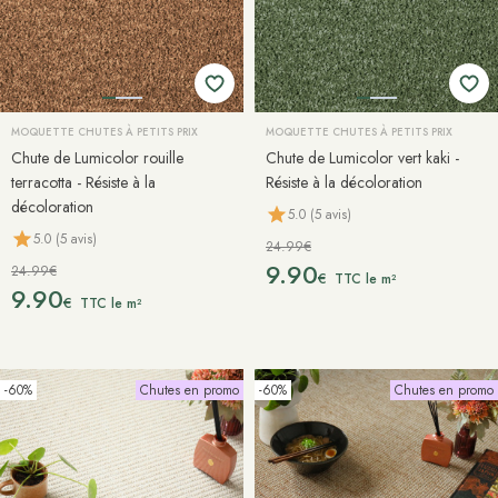
MOQUETTE CHUTES À PETITS PRIX
MOQUETTE CHUTES À PETITS PRIX
Chute de Lumicolor rouille
Chute de Lumicolor vert kaki -
terracotta - Résiste à la
Résiste à la décoloration
décoloration
5.0 (5 avis)
5.0 (5 avis)
24.99€
9.90
24.99€
€
TTC le m²
9.90
€
TTC le m²
-60%
Chutes en promo
-60%
Chutes en promo