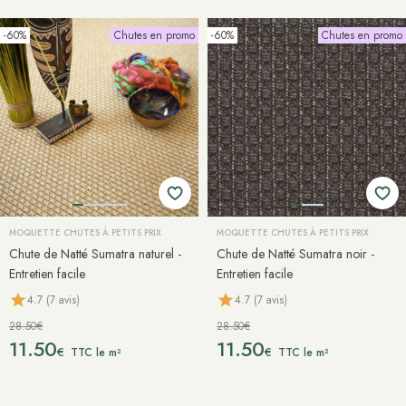
-60%
Chutes en promo
-60%
Chutes en promo
MOQUETTE CHUTES À PETITS PRIX
MOQUETTE CHUTES À PETITS PRIX
Chute de Natté Sumatra naturel -
Chute de Natté Sumatra noir -
Entretien facile
Entretien facile
4.7 (7 avis)
4.7 (7 avis)
28.50€
28.50€
11.50
11.50
€
€
TTC le m²
TTC le m²