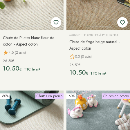
MOQUETTE CHUTES À PETITS PRIX
Chute de Pilates blanc fleur de
Chute de Yoga beige naturel -
coton - Aspect coton
Aspect coton
4.5 (2 avis)
0.0 (0 avis)
26.50€
26.50€
10.50
€
TTC le m²
10.50
€
TTC le m²
-60%
Chutes en promo
-60%
Chutes en promo