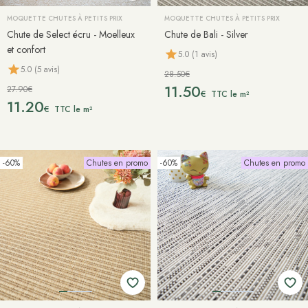
MOQUETTE CHUTES À PETITS PRIX
MOQUETTE CHUTES À PETITS PRIX
Chute de Select écru - Moelleux
Chute de Bali - Silver
et confort
5.0 (1 avis)
5.0 (5 avis)
28.50€
11.50
27.90€
€
TTC le m²
11.20
€
TTC le m²
-60%
Chutes en promo
-60%
Chutes en promo