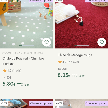
-60%
Chutes en promo
-50%
Chutes en promo
MOQUETTE CHUTES À PETITS PRIX
Chute de Manège rouge
Chute de Pois vert - Chambre
4.7 (66 avis)
d'enfant
16.70€
3.0 (1 avis)
8.35
€
TTC le m²
14.50€
5.80
€
TTC le m²
-60%
Chutes en promo
-60%
Chutes en promo