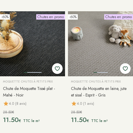
-60%
Chutes en promo
-60%
Chutes en promo
MOQUETTE CHUTES À PETITS PRIX
MOQUETTE CHUTES À PETITS PRIX
Chute de Moquette Tissé plat -
Chute de Moquette en laine, jute
Mahé - Noir
et sisal - Esprit - Gris
4.0 (8 avis)
4.0 (1 avis)
28.50€
28.50€
11.50
11.50
€
€
TTC le m²
TTC le m²