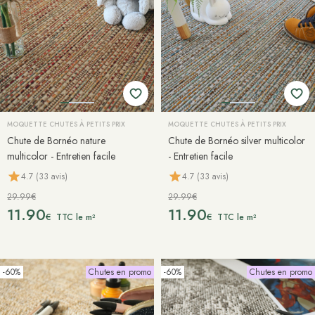
MOQUETTE CHUTES À PETITS PRIX
MOQUETTE CHUTES À PETITS PRIX
Chute de Bornéo nature
Chute de Bornéo silver multicolor
multicolor - Entretien facile
- Entretien facile
4.7 (33 avis)
4.7 (33 avis)
29.99€
29.99€
11.90
11.90
€
€
TTC le m²
TTC le m²
-60%
Chutes en promo
-60%
Chutes en promo