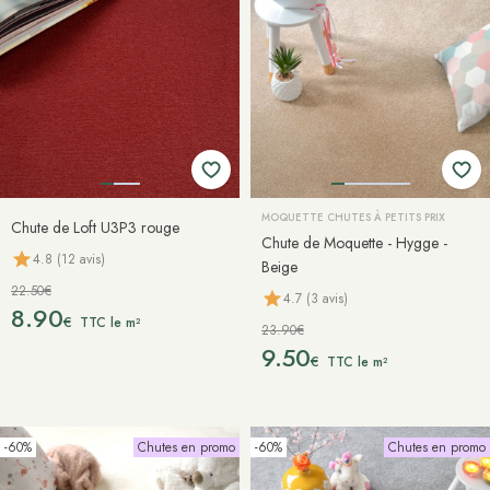
MOQUETTE CHUTES À PETITS PRIX
Chute de Loft U3P3 rouge
Chute de Moquette - Hygge -
4.8 (12 avis)
Beige
22.50€
4.7 (3 avis)
8.90
€
TTC le m²
23.90€
9.50
€
TTC le m²
-60%
Chutes en promo
-60%
Chutes en promo