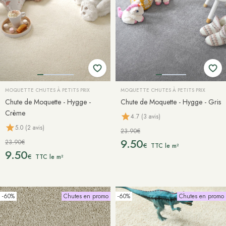
MOQUETTE CHUTES À PETITS PRIX
MOQUETTE CHUTES À PETITS PRIX
Chute de Moquette - Hygge -
Chute de Moquette - Hygge - Gris
Crème
4.7 (3 avis)
5.0 (2 avis)
23.90€
9.50
23.90€
€
TTC le m²
9.50
€
TTC le m²
-60%
Chutes en promo
-60%
Chutes en promo