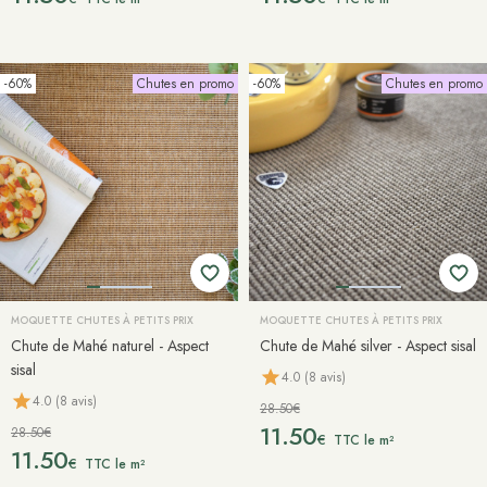
-60%
Chutes en promo
-60%
Chutes en promo
MOQUETTE CHUTES À PETITS PRIX
MOQUETTE CHUTES À PETITS PRIX
Chute de Mahé naturel - Aspect
Chute de Mahé silver - Aspect sisal
sisal
4.0 (8 avis)
4.0 (8 avis)
28.50€
11.50
28.50€
€
TTC le m²
11.50
€
TTC le m²