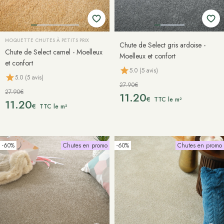
MOQUETTE CHUTES À PETITS PRIX
Chute de Select gris ardoise -
Chute de Select camel - Moelleux
Moelleux et confort
et confort
5.0 (5 avis)
5.0 (5 avis)
27.90€
27.90€
11.20
€
TTC le m²
11.20
€
TTC le m²
-60%
Chutes en promo
-60%
Chutes en promo