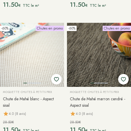
11.50
11.50
€
€
TTC le m²
TTC le m²
-60%
Chutes en promo
-60%
Chutes en promo
MOQUETTE CHUTES À PETITS PRIX
MOQUETTE CHUTES À PETITS PRIX
Chute de Mahé blanc - Aspect
Chute de Mahé marron cendré -
sisal
Aspect sisal
4.0 (8 avis)
4.0 (8 avis)
28.50€
28.50€
11.50
11.50
€
€
TTC le m²
TTC le m²