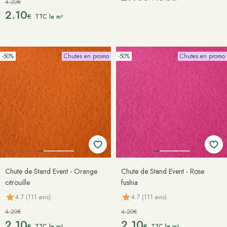
4.20€
2.10
€
TTC le m²
-50%
Chutes en promo
-50%
Chutes en promo
Chute de Stand Event - Orange
Chute de Stand Event - Rose
citrouille
fushia
4.7 (111 avis)
4.7 (111 avis)
4.20€
4.20€
2.10
2.10
€
€
TTC le m²
TTC le m²