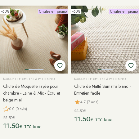
-60%
Chutes en promo
-60%
Chutes en promo
MOQUETTE CHUTES À PETITS PRIX
MOQUETTE CHUTES À PETITS PRIX
Chute de Moquette rayée pour
Chute de Natté Sumatra blanc -
chambre - Laine & Mix - Écru et
Entretien facile
beige miel
4.7 (7 avis)
0.0 (0 avis)
28.50€
11.50
28.50€
€
TTC le m²
11.50
€
TTC le m²