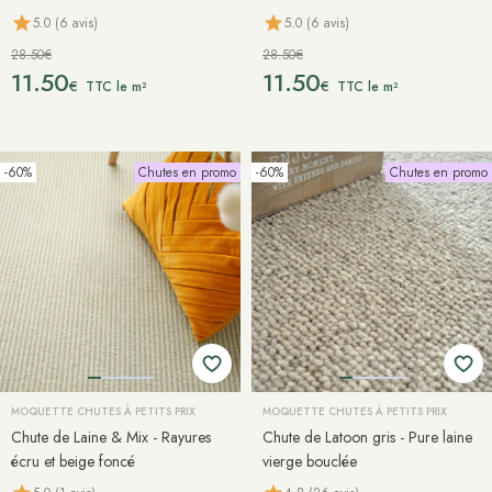
5.0 (6 avis)
5.0 (6 avis)
28.50€
28.50€
11.50
11.50
€
€
TTC le m²
TTC le m²
-60%
Chutes en promo
-60%
Chutes en promo
MOQUETTE CHUTES À PETITS PRIX
MOQUETTE CHUTES À PETITS PRIX
Chute de Laine & Mix - Rayures
Chute de Latoon gris - Pure laine
écru et beige foncé
vierge bouclée