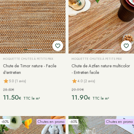
MOQUETTE CHUTES À PETITS PRIX
MOQUETTE CHUTES À PETITS PRIX
Chute de Timor nature - Facile
Chute de Aztlan nature multicolor
d'entretien
- Entretien facile
5.0 (1 avis)
4.0 (2 avis)
28.50€
29.99€
11.50
11.90
€
€
TTC le m²
TTC le m²
-60%
Chutes en promo
-60%
Chutes en promo