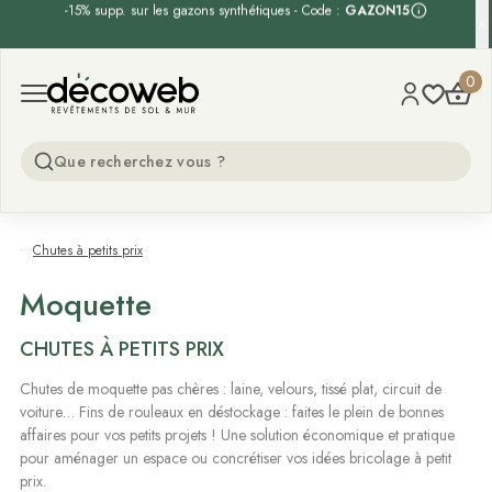
-15% supp. sur les gazons synthétiques - Code :
GAZON15
Decoweb
0
Open menu
...
Chutes à petits prix
Moquette
CHUTES À PETITS PRIX
Chutes de moquette pas chères : laine, velours, tissé plat, circuit de
voiture… Fins de rouleaux en déstockage : faites le plein de bonnes
affaires pour vos petits projets ! Une solution économique et pratique
pour aménager un espace ou concrétiser vos idées bricolage à petit
prix.