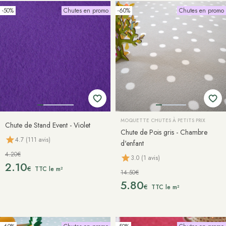
-50%
Chutes en promo
-60%
Chutes en promo
MOQUETTE CHUTES À PETITS PRIX
Chute de Stand Event - Violet
Chute de Pois gris - Chambre
4.7 (111 avis)
d'enfant
4.20€
3.0 (1 avis)
2.10
€
TTC le m²
14.50€
5.80
€
TTC le m²