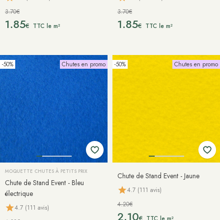
3.70€
3.70€
1.85
1.85
€
€
TTC le m²
TTC le m²
-50%
Chutes en promo
-50%
Chutes en promo
MOQUETTE CHUTES À PETITS PRIX
Chute de Stand Event - Jaune
Chute de Stand Event - Bleu
4.7 (111 avis)
électrique
4.20€
4.7 (111 avis)
2.10
€
TTC le m²