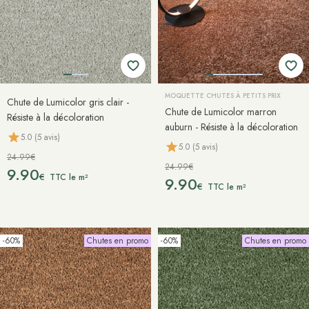
MOQUETTE CHUTES À PETITS PRIX
Chute de Lumicolor gris clair -
Chute de Lumicolor marron
Résiste à la décoloration
auburn - Résiste à la décoloration
5.0 (5 avis)
5.0 (5 avis)
24.99€
24.99€
9.90
€
TTC le m²
9.90
€
TTC le m²
-60%
Chutes en promo
-60%
Chutes en promo