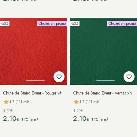
-50%
Chutes en promo
-50%
Chutes en promo
Chute de Stand Event - Rouge vif
Chute de Stand Event - Vert sapin
4.7 (111 avis)
4.7 (111 avis)
4.20€
4.20€
2.10
2.10
€
€
TTC le m²
TTC le m²