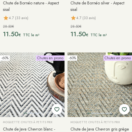
Chute de Bornéo nature - Aspect
Chute de Bornéo silver - Aspect
sisal
sisal
4.7 (33 avis)
4.7 (33 avis)
28.50€
28.50€
11.50
11.50
€
€
TTC le m²
TTC le m²
-60%
Chutes en promo
-60%
Chutes en promo
MOQUETTE CHUTES À PETITS PRIX
MOQUETTE CHUTES À PETITS PRIX
Chute de Java Chevron blanc -
Chute de Java Chevron gris grège