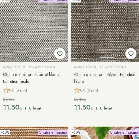
MOQUETTE CHUTES À PETITS PRIX
MOQUETTE CHUTES À PETITS PRIX
Chute de Timor - Noir et blanc -
Chute de Timor - Silver - Entretien
Entretien facile
facile
0.0 (0 avis)
0.0 (0 avis)
28.50€
28.50€
11.50
11.50
€
€
TTC le m²
TTC le m²
-60%
Chutes en promo
-60%
Chutes en promo