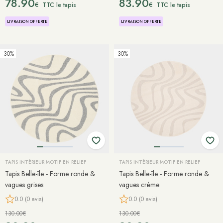
78.90
83.90
€
€
TTC le tapis
TTC le tapis
LIVRAISON OFFERTE
LIVRAISON OFFERTE
-30%
-30%
TAPIS INTÉRIEUR MOTIF EN RELIEF
TAPIS INTÉRIEUR MOTIF EN RELIEF
Tapis Belle-île - Forme ronde &
Tapis Belle-île - Forme ronde &
vagues grises
vagues crème
0.0 (0 avis)
0.0 (0 avis)
130.00€
130.00€