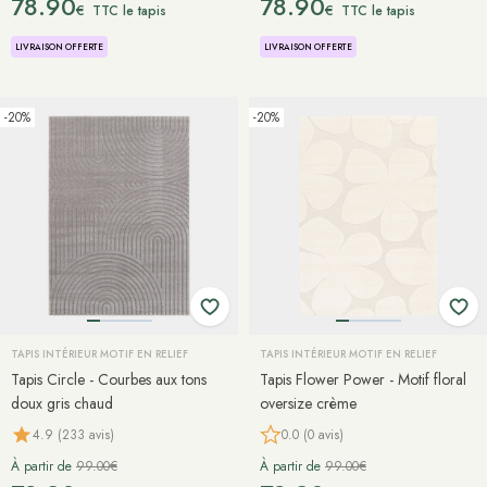
78.90
78.90
€
€
TTC le tapis
TTC le tapis
LIVRAISON OFFERTE
LIVRAISON OFFERTE
-20%
-20%
TAPIS INTÉRIEUR MOTIF EN RELIEF
TAPIS INTÉRIEUR MOTIF EN RELIEF
Tapis Circle - Courbes aux tons
Tapis Flower Power - Motif floral
doux gris chaud
oversize crème
4.9 (233 avis)
0.0 (0 avis)
À partir de
99.00€
À partir de
99.00€