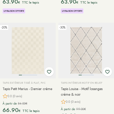
63.90
63.90
€
€
TTC le tapis
TTC le tapis
LIVRAISON OFFERTE
LIVRAISON OFFERTE
-20%
-30%
TAPIS EXTÉRIEUR TISSÉ À PLAT, PVC
TAPIS INTÉRIEUR MOTIF EN RELIEF
Tapis Petit Marius - Damier crème
Tapis Louisa - Motif losanges
crème & noir
0.0 (0 avis)
0.0 (0 avis)
À partir de
84.00€
66.90
À partir de
99.00€
€
TTC le tapis