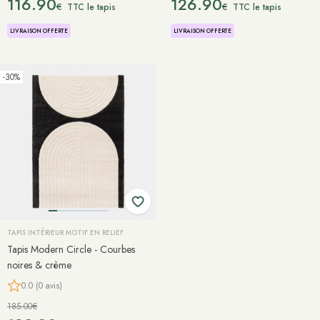
116.90
126.90
€
€
TTC le tapis
TTC le tapis
LIVRAISON OFFERTE
LIVRAISON OFFERTE
-30%
TAPIS INTÉRIEUR MOTIF EN RELIEF
Tapis Modern Circle - Courbes
noires & crème
0.0 (0 avis)
185.00€