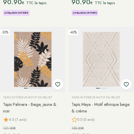
90.90
90.90
€
€
TTC le tapis
TTC le tapis
LIVRAISON OFFERTE
LIVRAISON OFFERTE
-30%
-40%
TAPIS EXTÉRIEUR MOTIF EN RELIEF
TAPIS INTÉRIEUR MOTIF EN RELIEF
Tapis Palmera - Beige, jaune &
Tapis Maya - Motif ethnique beige
noir
& crème
4.0 (1 avis)
0.0 (0 avis)
131.00€
155.00€