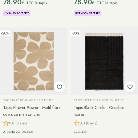
78.90
78.90
€
€
TTC le tapis
TTC le tapis
LIVRAISON OFFERTE
LIVRAISON OFFERTE
-20%
-30%
TAPIS INTÉRIEUR MOTIF EN RELIEF
TAPIS INTÉRIEUR MOTIF EN RELIEF
Tapis Flower Power - Motif floral
Tapis Black Circle - Courbes
oversize marron clair
noires
0.0 (0 avis)
0.0 (0 avis)
À partir de
99.00€
120.00€