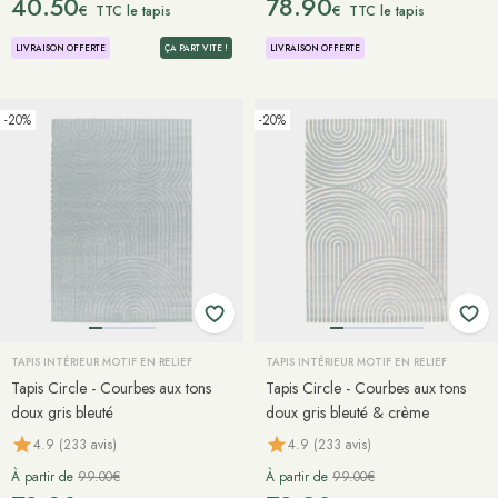
40.50
78.90
€
€
TTC le tapis
TTC le tapis
LIVRAISON OFFERTE
ÇA PART VITE !
LIVRAISON OFFERTE
-20%
-20%
TAPIS INTÉRIEUR MOTIF EN RELIEF
TAPIS INTÉRIEUR MOTIF EN RELIEF
Tapis Circle - Courbes aux tons
Tapis Circle - Courbes aux tons
doux gris bleuté
doux gris bleuté & crème
4.9 (233 avis)
4.9 (233 avis)
À partir de
99.00€
À partir de
99.00€