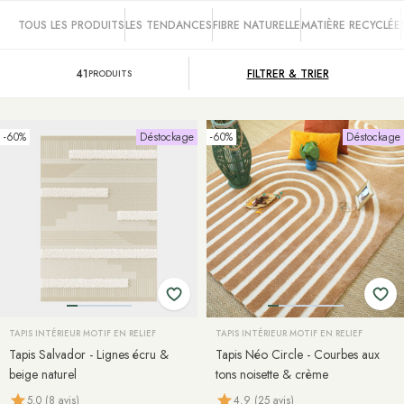
TOUS LES PRODUITS
LES TENDANCES
FIBRE NATURELLE
MATIÈRE RECYCLÉE
41
FILTRER &
TRIER
PRODUITS
-60%
Déstockage
-60%
Déstockage
TAPIS INTÉRIEUR MOTIF EN RELIEF
TAPIS INTÉRIEUR MOTIF EN RELIEF
Tapis Salvador - Lignes écru &
Tapis Néo Circle - Courbes aux
beige naturel
tons noisette & crème
5.0 (8 avis)
4.9 (25 avis)