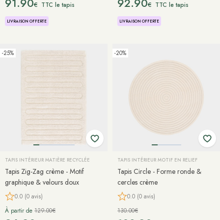
91.90
92.90
€
€
TTC le tapis
TTC le tapis
LIVRAISON OFFERTE
LIVRAISON OFFERTE
-25%
-20%
TAPIS INTÉRIEUR MATIÈRE RECYCLÉE
TAPIS INTÉRIEUR MOTIF EN RELIEF
Tapis Zig-Zag crème - Motif
Tapis Circle - Forme ronde &
graphique & velours doux
cercles crème
0.0 (0 avis)
0.0 (0 avis)
À partir de
129.00€
130.00€