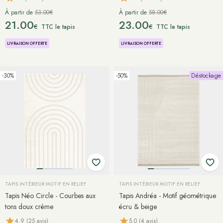
À partir de
53.00€
À partir de
58.00€
21.00
23.00
€
€
TTC le tapis
TTC le tapis
LIVRAISON OFFERTE
LIVRAISON OFFERTE
-30%
-50%
Déstockage
TAPIS INTÉRIEUR MOTIF EN RELIEF
TAPIS INTÉRIEUR MOTIF EN RELIEF
Tapis Néo Circle - Courbes aux
Tapis Andréa - Motif géométrique
tons doux crème
écru & beige
4.9 (25 avis)
5.0 (4 avis)