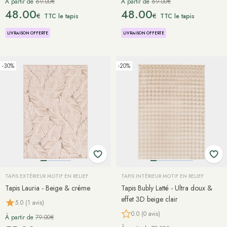
À partir de
69.00€
À partir de
69.00€
48.00
48.00
€
€
TTC le tapis
TTC le tapis
LIVRAISON OFFERTE
LIVRAISON OFFERTE
-30%
-20%
TAPIS EXTÉRIEUR MOTIF EN RELIEF
TAPIS INTÉRIEUR MOTIF EN RELIEF
Tapis Lauria - Beige & crème
Tapis Bubly Latté - Ultra doux &
effet 3D beige clair
5.0 (1 avis)
0.0 (0 avis)
À partir de
79.00€