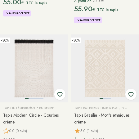
55.00
À partir de
70.00€
€
TTC le tapis
55.90
€
TTC le tapis
LIVRAISON OFFERTE
LIVRAISON OFFERTE
-30%
-30%
TAPIS INTÉRIEUR MOTIF EN RELIEF
TAPIS EXTÉRIEUR TISSÉ À PLAT, PVC
Tapis Modern Circle - Courbes
Tapis Brasilia - Motifs ethniques
crème
crème
0.0 (0 avis)
5.0 (1 avis)