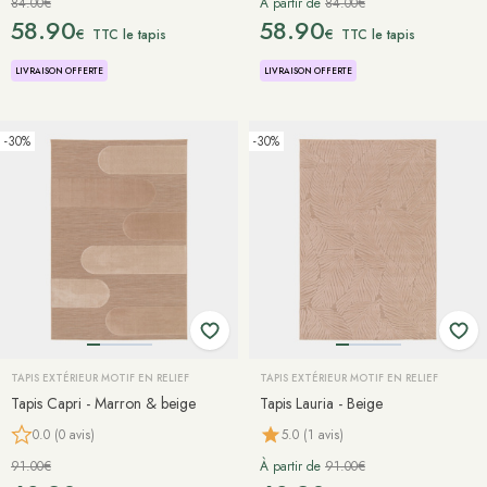
84.00€
À partir de
84.00€
58.90
58.90
€
€
TTC le tapis
TTC le tapis
LIVRAISON OFFERTE
LIVRAISON OFFERTE
-30%
-30%
TAPIS EXTÉRIEUR MOTIF EN RELIEF
TAPIS EXTÉRIEUR MOTIF EN RELIEF
Tapis Capri - Marron & beige
Tapis Lauria - Beige
0.0 (0 avis)
5.0 (1 avis)
91.00€
À partir de
91.00€