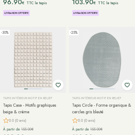
96.90
103.90
€
€
TTC le tapis
TTC le tapis
LIVRAISON OFFERTE
LIVRAISON OFFERTE
-30%
-25%
TAPIS INTÉRIEUR MOTIF EN RELIEF
TAPIS INTÉRIEUR MOTIF EN RELIEF
Tapis Case - Motifs graphiques
Tapis Circle - Forme organique &
beige & crème
cercles gris bleuté
0.0 (0 avis)
0.0 (0 avis)
À partir de
155.00€
À partir de
155.00€