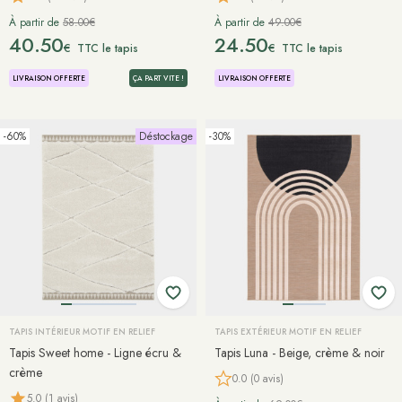
À partir de
58.00€
À partir de
49.00€
40.50
24.50
€
€
TTC le tapis
TTC le tapis
LIVRAISON OFFERTE
ÇA PART VITE !
LIVRAISON OFFERTE
-60%
Déstockage
-30%
TAPIS INTÉRIEUR MOTIF EN RELIEF
TAPIS EXTÉRIEUR MOTIF EN RELIEF
Tapis Sweet home - Ligne écru &
Tapis Luna - Beige, crème & noir
crème
0.0 (0 avis)
5.0 (1 avis)