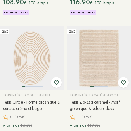
108.90
116.90
€
€
TTC le tapis
TTC le tapis
LIVRAISON OFFERTE
LIVRAISON OFFERTE
-25%
-25%
TAPIS INTÉRIEUR MOTIF EN RELIEF
TAPIS INTÉRIEUR MATIÈRE RECYCLÉE
Tapis Circle - Forme organique &
Tapis Zig-Zag caramel - Motif
cercles crème et beige
graphique & velours doux
0.0 (0 avis)
0.0 (0 avis)
À partir de
155.00€
À partir de
169.00€