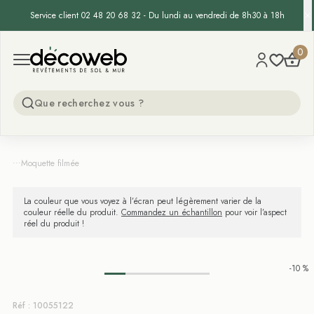
Service client 02 48 20 68 32 - Du lundi au vendredi de 8h30 à 18h
Decoweb
0
Open menu
...
Moquette filmée
La couleur que vous voyez à l’écran peut légèrement varier de la
couleur réelle du produit.
Commandez un échantillon
pour voir l’aspect
réel du produit !
-10 %
Réf : 10055122