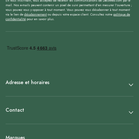
En vous inscrivant, vous acceptez de recevoir les communications de Decoweb.com par e-
mail. Nos e-mails peuvent contenir un pixel de suivi permettant d’en mesurer l’ouverture ;
vous pouvez vous y opposer à tout moment. Vous pouvez vous désabonner à tout moment
via le lien de
désabonnement
ou depuis votre espace client. Consultez notre
politique de
confidentialité
pour en savoir plus.
Adresse et horaires
Contact
Marques