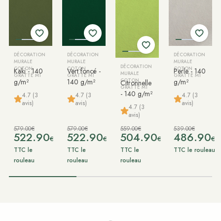
DÉCORATION
DÉCORATION
DÉCORATION
MURALE
MURALE
MURALE
DÉCORATION
COTON
COTON
COTON
Kaki - 140
Vert foncé -
Perle - 140
MURALE
GRATTÉ M1
GRATTÉ M1
GRATTÉ M1
g/m²
140 g/m²
COTON
g/m²
Citronnelle
GRATTÉ M1
- 140 g/m²
4.7 (3
4.7 (3
4.7 (3
avis)
avis)
avis)
4.7 (3
avis)
579.00€
579.00€
559.00€
539.00€
522.90
522.90
504.90
486.90
€
€
€
€
TTC le
TTC le
TTC le
TTC le rouleau
rouleau
rouleau
rouleau