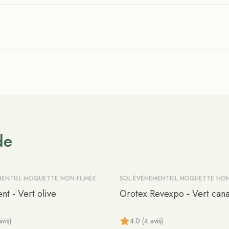
de
MENTIEL MOQUETTE NON FILMÉE
SOL ÉVÉNEMENTIEL MOQUETTE NON
-15%
nt - Vert olive
Orotex Revexpo - Vert can
avis)
4.0 (4 avis)