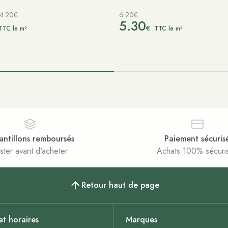
4.20€
6.20€
5.30
€
TTC le m²
TTC le m²
antillons remboursés
Paiement sécuris
ster avant d'acheter
Achats 100% sécuri
Retour haut de page
et horaires
Marques