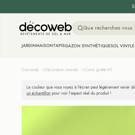
S
Decoweb
JARDIN
MAISON
TAPIS
GAZON SYNTHÉTIQUE
SOL VINYLE
Decoweb
>
Décoration murale
>
Coton gratté M1
La couleur que vous voyez à l’écran peut légèrement varier de
un échantillon
pour voir l’aspect réel du produit !