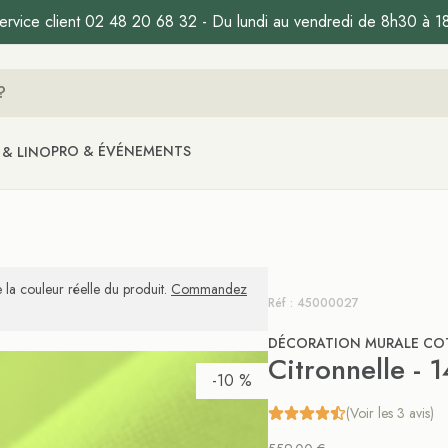
ervice client 02 48 20 68 32 - Du lundi au vendredi de 8h30 à 1
PRO & ÉVÉNEMENTS
 & LINO
 la couleur réelle du produit.
Commandez
Réf : 45000027
DÉCORATION MURALE CO
Citronnelle - 
-10 %
(Voir les 3 avis)