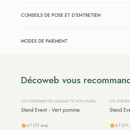
CONSEILS DE POSE ET D'ENTRETIEN
MODES DE PAIEMENT
Décoweb vous recomman
SOL ÉVÉNEMENTIEL MOQUETTE NON FILMÉE
SOL ÉVÉNE
-10%
-10%
Stand Event - Vert pomme
Stand Eve
4.7 (111 avis)
4.7 (111 