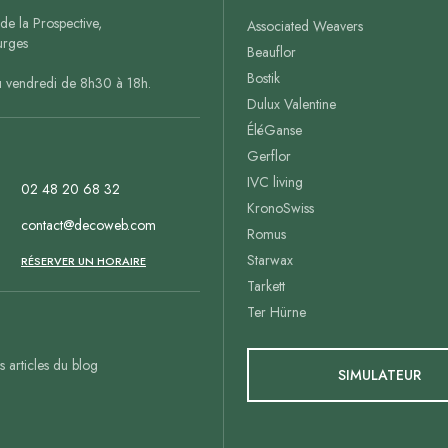
de la Prospective,
Associated Weavers
rges
Beauflor
Bostik
u vendredi de 8h30 à 18h.
Dulux Valentine
ÉléGanse
Gerflor
IVC living
02 48 20 68 32
KronoSwiss
contact@decoweb.com
Romus
Starwax
n
RÉSERVER UN HORAIRE
Tarkett
Ter Hürne
es articles du blog
SIMULATEUR