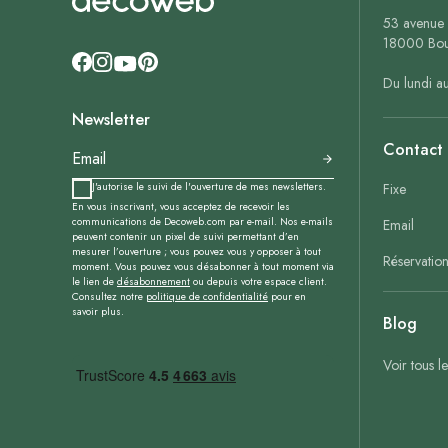
53 avenue 
18000 Bou
Du lundi a
Newsletter
Contact
J'autorise le suivi de l'ouverture de mes newsletters.
Fixe
En vous inscrivant, vous acceptez de recevoir les
communications de Decoweb.com par e-mail. Nos e-mails
Email
peuvent contenir un pixel de suivi permettant d’en
mesurer l’ouverture ; vous pouvez vous y opposer à tout
Réservatio
moment. Vous pouvez vous désabonner à tout moment via
le lien de
désabonnement
ou depuis votre espace client.
Consultez notre
politique de confidentialité
pour en
savoir plus.
Blog
Voir tous l