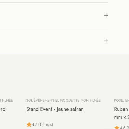
 FILMÉE
SOL ÉVÉNEMENTIEL MOQUETTE NON FILMÉE
POSE, E
-10%
ard
Stand Event - Jaune safran
Ruban 
mm x 
4.7 (111 avis)
4.6 (