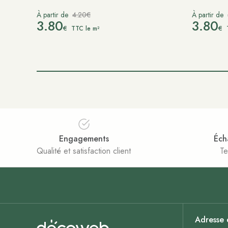
À partir de
4.20€
À partir de
3.80
3.80
€
€
TTC le m²
Engagements
Éch
Qualité et satisfaction client
Te
Adresse 