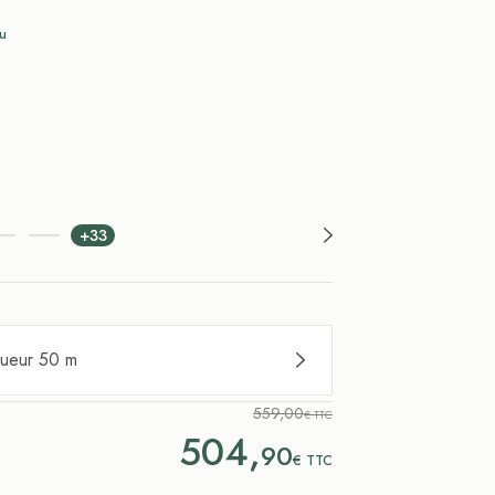
u
+33
gueur 50 m
559,00
€ TTC
504,
90
€
TTC