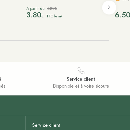
À partir de
4.20€
3.80
6.5
€
TTC le m²
é
Service client
sés
Disponible et à votre écoute
Service client