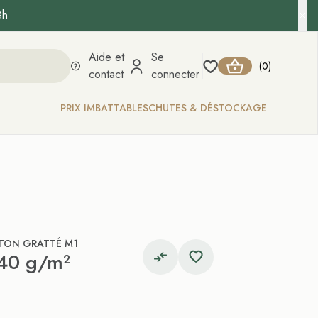
8h
Aide et
Se
0
(
)
contact
connecter
PRIX IMBATTABLES
CHUTES & DÉSTOCKAGE
TON GRATTÉ M1
140 g/m²