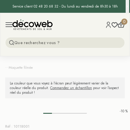
Service client 02 48 20 68 32 - Du lundi au vendredi de 8h30 à 18h
Decoweb
0
Open menu
...
Moquette filmée
La couleur que vous voyez à l’écran peut légèrement varier de la
couleur réelle du produit.
Commandez un échantillon
pour voir l’aspect
réel du produit !
-10 %
Réf : 10118001