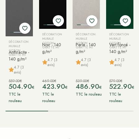
DÉCORATION
DÉCORATION
DÉCORATION
MURALE
MURALE
MURALE
DÉCORATION
COTON
COTON
COTON
Noir - 140
Perle - 140
Vert foncé -
MURALE
GRATTÉ M1
GRATTÉ M1
GRATTÉ M1
COTON
g/m²
g/m²
140 g/m²
Anthracite -
GRATTÉ M1
140 g/m²
4.7 (3
4.7 (3
4.7 (3
avis)
avis)
avis)
4.7 (3
avis)
559.00€
469.00€
539.00€
579.00€
504.90
423.90
486.90
522.90
€
€
€
€
TTC le
TTC le
TTC le rouleau
TTC le
rouleau
rouleau
rouleau