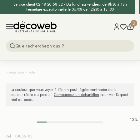
Service client 02 48 20 68 32 - Du lundi au vendredi de 8h30 à 18h
Fermeture exceptionnelle le 06/08 de 12h30 à 13h30
Decoweb
0
Open menu
...
Moquette filmée
La couleur que vous voyez à l’écran peut légèrement varier de la
couleur réelle du produit.
Commandez un échantillon
pour voir l’aspect
réel du produit !
-10 %
Réf : 10055105