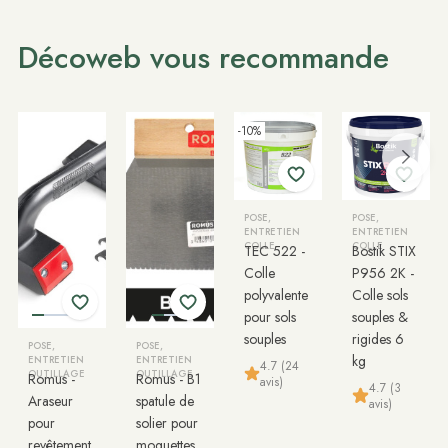
Décoweb vous recommande
-10%
POSE,
POSE,
ENTRETIEN
ENTRETIEN
COLLE
COLLE
TEC 522 -
Bostik STIX
Colle
P956 2K -
polyvalente
Colle sols
pour sols
souples &
souples
rigides 6
POSE,
POSE,
kg
ENTRETIEN
ENTRETIEN
4.7 (24
OUTILLAGE
OUTILLAGE
Romus -
Romus - B1
avis)
4.7 (3
Araseur
spatule de
avis)
pour
solier pour
revêtement
moquettes