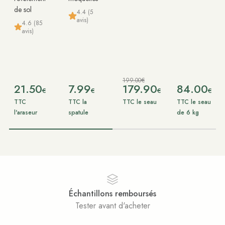
de sol
4.4 (5
avis)
4.6 (85
avis)
199.00€
21.50
7.99
179.90
84.00
€
€
€
€
TTC
TTC la
TTC le seau
TTC le seau
l'araseur
spatule
de 6 kg
Échantillons remboursés
Tester avant d'acheter