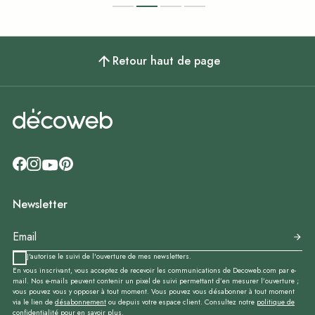
Retour haut de page
Newsletter
J'autorise le suivi de l'ouverture de mes newsletters.
En vous inscrivant, vous acceptez de recevoir les communications de Decoweb.com par e-
mail. Nos e-mails peuvent contenir un pixel de suivi permettant d’en mesurer l’ouverture ;
vous pouvez vous y opposer à tout moment. Vous pouvez vous désabonner à tout moment
via le lien de
désabonnement
ou depuis votre espace client. Consultez notre
politique de
confidentialité
pour en savoir plus.