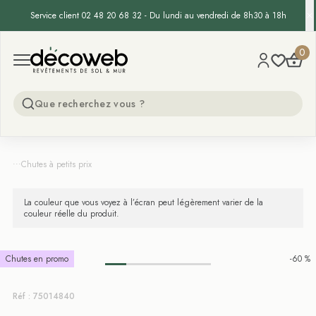
Service client 02 48 20 68 32 - Du lundi au vendredi de 8h30 à 18h
Decoweb
0
Open menu
...
Chutes à petits prix
La couleur que vous voyez à l’écran peut légèrement varier de la
couleur réelle du produit.
Chutes en promo
-60 %
Réf : 75014840