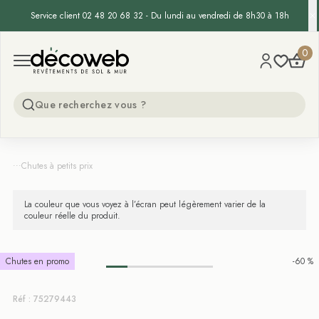
Service client 02 48 20 68 32 - Du lundi au vendredi de 8h30 à 18h
Decoweb
0
Open menu
...
Chutes à petits prix
La couleur que vous voyez à l’écran peut légèrement varier de la
couleur réelle du produit.
Chutes en promo
-60 %
Réf : 75279443