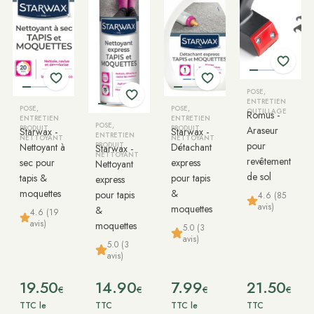
POSE,
ENTRETIEN
POSE,
POSE,
OUTILLAGE
Romus -
ENTRETIEN
ENTRETIEN
POSE,
PRODUIT
PRODUIT
Araseur
Starwax -
Starwax -
ENTRETIEN
NETTOYANT
NETTOYANT
pour
Nettoyant à
PRODUIT
Détachant
Starwax -
NETTOYANT
revêtement
sec pour
express
Nettoyant
de sol
tapis &
pour tapis
express
moquettes
&
pour tapis
4.6 (85
avis)
moquettes
&
4.6 (19
avis)
moquettes
5.0 (3
avis)
5.0 (3
avis)
19.50
14.90
7.99
21.50
€
€
€
€
TTC le
TTC
TTC le
TTC