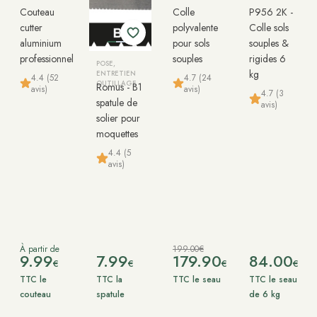
Couteau
Colle
P956 2K -
cutter
polyvalente
Colle sols
aluminium
pour sols
souples &
professionnel
souples
rigides 6
POSE,
kg
ENTRETIEN
4.4 (52
4.7 (24
OUTILLAGE
Romus - B1
avis)
avis)
4.7 (3
spatule de
avis)
solier pour
moquettes
4.4 (5
avis)
À partir de
199.00€
9.99
7.99
179.90
84.00
€
€
€
€
TTC le
TTC la
TTC le seau
TTC le seau
couteau
spatule
de 6 kg