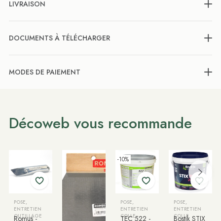
LIVRAISON
DOCUMENTS À TÉLÉCHARGER
MODES DE PAIEMENT
Décoweb vous recommande
-10%
POSE,
POSE,
POSE,
ENTRETIEN
ENTRETIEN
ENTRETIEN
OUTILLAGE
COLLE
COLLE
Romus -
TEC 522 -
Bostik STIX