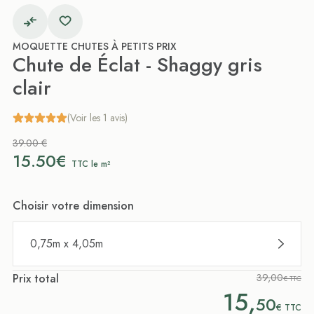
MOQUETTE CHUTES À PETITS PRIX
Chute de Éclat - Shaggy gris
clair
(Voir les 1 avis)
39.00 €
15.50€
TTC le m²
Choisir votre dimension
0,75m x 4,05m
Prix total
39,00
€ TTC
15,
50
€
TTC