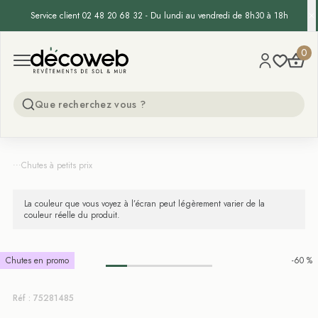
Service client 02 48 20 68 32 - Du lundi au vendredi de 8h30 à 18h
Decoweb
0
Open menu
...
Chutes à petits prix
La couleur que vous voyez à l’écran peut légèrement varier de la
couleur réelle du produit.
Chutes en promo
-60 %
Réf : 75281485