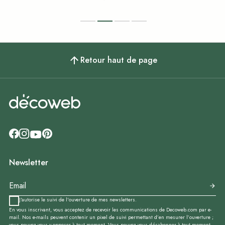
Retour haut de page
Newsletter
J'autorise le suivi de l'ouverture de mes newsletters.
En vous inscrivant, vous acceptez de recevoir les communications de Decoweb.com par e-
mail. Nos e-mails peuvent contenir un pixel de suivi permettant d’en mesurer l’ouverture ;
vous pouvez vous y opposer à tout moment. Vous pouvez vous désabonner à tout moment