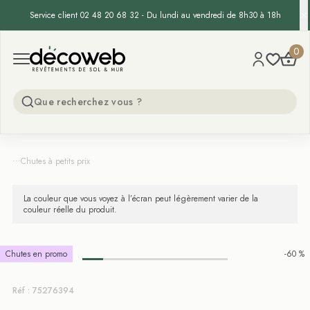
Service client 02 48 20 68 32 - Du lundi au vendredi de 8h30 à 18h
Decoweb
0
Open menu
...
Chutes à petits prix
La couleur que vous voyez à l’écran peut légèrement varier de la
couleur réelle du produit.
Chutes en promo
-60 %
Réf : 75276394