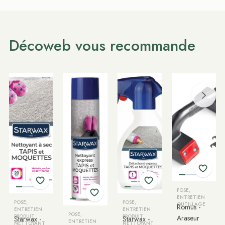
Décoweb vous recommande
POSE,
ENTRETIEN
POSE,
POSE,
OUTILLAGE
Romus -
ENTRETIEN
ENTRETIEN
POSE,
PRODUIT
PRODUIT
Araseur
Starwax -
Starwax -
ENTRETIEN
NETTOYANT
NETTOYANT