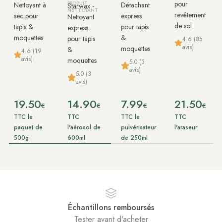
pour
Nettoyant à
PRODUIT
Détachant
Starwax -
NETTOYANT
revêtement
sec pour
express
Nettoyant
de sol
tapis &
pour tapis
express
moquettes
&
pour tapis
4.6 (85
avis)
moquettes
&
4.6 (19
avis)
moquettes
5.0 (3
avis)
5.0 (3
avis)
19.50
14.90
7.99
21.50
€
€
€
€
TTC le
TTC
TTC le
TTC
paquet de
l'aérosol de
pulvérisateur
l'araseur
500g
600ml
de 250ml
antillons remboursés
ster avant d'acheter
Ac