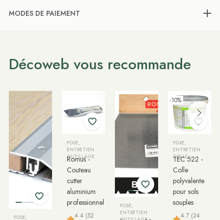
MODES DE PAIEMENT
Décoweb vous recommande
-10%
POSE,
POSE,
ENTRETIEN
ENTRETIEN
OUTILLAGE
COLLE
Romus -
TEC 522 -
Couteau
Colle
cutter
polyvalente
aluminium
pour sols
professionnel
souples
POSE,
ENTRETIEN
4.4 (52
4.7 (24
POSE,
OUTILLAGE