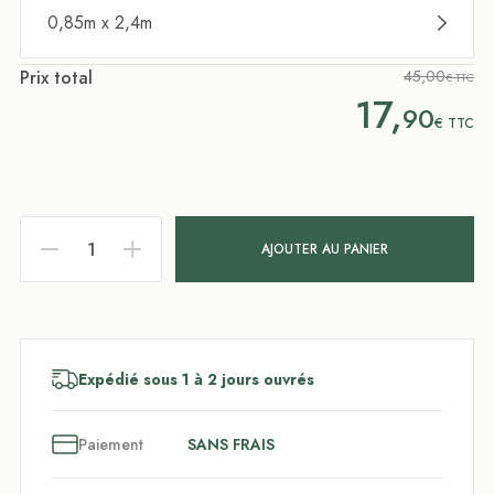
0,85m x 2,4m
Prix total
45,00
€ TTC
17,
90
€
TTC
AJOUTER AU PANIER
Expédié sous 1 à 2 jours ouvrés
3
x
Paiement
SANS FRAIS