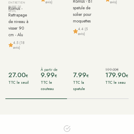
Romus - B1
avis)
avis)
ENTRETIEN
BARRE DE
spatule de
Romus -
SEUIL
solier pour
Rattrapage
moquettes
de niveau à
visser 90
4.4 (5
avis)
cm - Alu
4.5 (18
avis)
À partir de
199.00€
27.00
9.99
7.99
179.90
€
€
€
€
TTC le seuil
TTC le
TTC la
TTC le seau
couteau
spatule