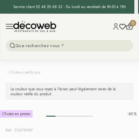
Service client 02 48 20 68 32 - Du lundi au vendredi de 8h30 à 18h
Decoweb
0
Open menu
...
Chutes à petits prix
La couleur que vous voyez à l’écran peut légèrement varier de la
couleur réelle du produit.
Chutes en promo
-60 %
Réf : 75279987