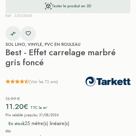
Tester le produit en 3D
Réf : 33032065
SOL LINO, VINYLE, PVC EN ROULEAU
Best - Effet carrelage marbré
gris foncé
(Voir les 73 avis)
13.99 €
11.20€
TTC le m²
Prix valable jusqu'au 31/08/2026
25 mètre(s) linéaire(s)
En stock
ou