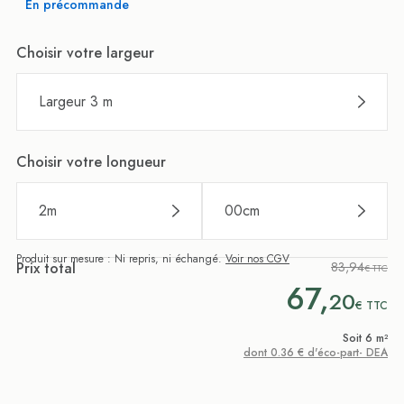
En précommande
Choisir votre largeur
Largeur 3 m
Choisir votre longueur
2
m
00
cm
Produit sur mesure : Ni repris, ni échangé.
Voir nos CGV
Prix total
83,94
€ TTC
67,
20
€
TTC
Soit 6 m²
dont 0.36 € d'éco-part- DEA