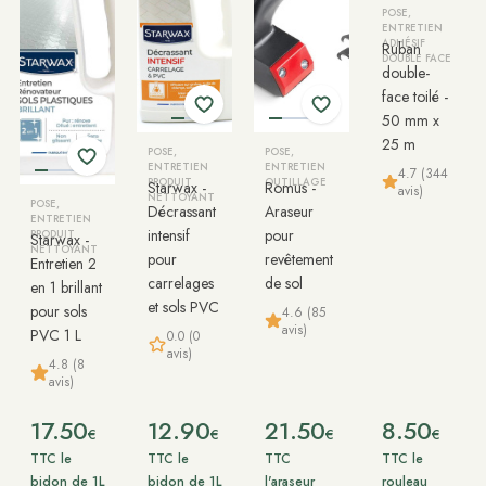
POSE,
ENTRETIEN
ADHÉSIF
Ruban
DOUBLE FACE
double-
face toilé -
50 mm x
25 m
POSE,
POSE,
ENTRETIEN
ENTRETIEN
4.7 (344
PRODUIT
OUTILLAGE
Starwax -
Romus -
avis)
NETTOYANT
POSE,
Décrassant
Araseur
ENTRETIEN
intensif
pour
PRODUIT
Starwax -
NETTOYANT
pour
revêtement
Entretien 2
carrelages
de sol
en 1 brillant
et sols PVC
pour sols
4.6 (85
avis)
PVC 1 L
0.0 (0
avis)
4.8 (8
avis)
17.50
12.90
21.50
8.50
€
€
€
€
TTC le
TTC le
TTC
TTC le
bidon de 1L
bidon de 1L
l'araseur
rouleau