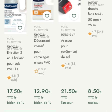
ADHÉSIF
Ruban
DOUBLE FACE
double-
face toilé -
50 mm x
25 m
POSE,
POSE,
ENTRETIEN
ENTRETIEN
4.7 (344
PRODUIT
OUTILLAGE
Starwax -
Romus -
avis)
NETTOYANT
POSE,
Décrassant
Araseur
ENTRETIEN
intensif
pour
PRODUIT
Starwax -
NETTOYANT
pour
revêtement
Entretien 2
carrelages
de sol
en 1 brillant
et sols PVC
pour sols
4.6 (85
avis)
PVC 1 L
0.0 (0
avis)
4.8 (8
avis)
17.50
12.90
21.50
8.50
€
€
€
€
TTC le
TTC le
TTC
TTC le
bidon de 1L
bidon de 1L
l'araseur
rouleau