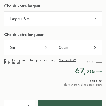
Choisir votre largeur
Largeur 3 m
Choisir votre longueur
2
m
00
cm
Produit sur mesure : Ni repris, ni échangé.
Voir nos CGV
Prix total
83,94
€ TTC
67,
20
€
TTC
Soit 6 m²
dont 0.36 € d'éco-part- DEA