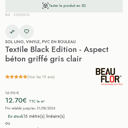
Tester le produit en 3D
Réf : 33055015
SOL LINO, VINYLE, PVC EN ROULEAU
Textile Black Edition - Aspect
béton griffé gris clair
(Voir les 19 avis)
16.90 €
12.70€
TTC le m²
Prix valable jusqu'au 31/08/2026
16 mètre(s) linéaire(s)
En stock
ou