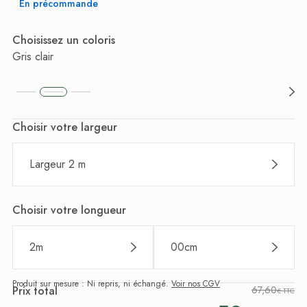
En précommande
Choisissez un coloris
Gris clair
Choisir votre largeur
Largeur 2 m
Choisir votre longueur
2
m
00
cm
Produit sur mesure : Ni repris, ni échangé.
Voir nos CGV
Prix total
67,60
€ TTC