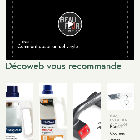
CONSEIL
Comment poser un sol vinyle
Décoweb vous recommande
POSE,
ENTRETIEN
OUTILLAGE
Romus -
Couteau
cutter