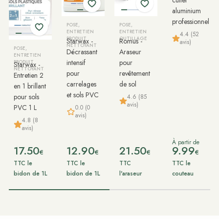
aluminium
professionnel
POSE,
POSE,
ENTRETIEN
ENTRETIEN
4.4 (52
PRODUIT
OUTILLAGE
Starwax -
Romus -
avis)
NETTOYANT
POSE,
Décrassant
Araseur
ENTRETIEN
intensif
pour
PRODUIT
Starwax -
NETTOYANT
pour
revêtement
Entretien 2
carrelages
de sol
en 1 brillant
et sols PVC
pour sols
4.6 (85
avis)
PVC 1 L
0.0 (0
avis)
4.8 (8
avis)
À partir de
17.50
12.90
21.50
9.99
€
€
€
€
TTC le
TTC le
TTC
TTC le
bidon de 1L
bidon de 1L
l'araseur
couteau