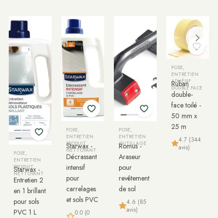
POSE,
ENTRETIEN
ADHÉSIF
Ruban
DOUBLE FACE
double-
face toilé -
50 mm x
25 m
POSE,
POSE,
ENTRETIEN
ENTRETIEN
4.7 (344
PRODUIT
OUTILLAGE
Starwax -
Romus -
avis)
NETTOYANT
POSE,
Décrassant
Araseur
ENTRETIEN
intensif
pour
PRODUIT
Starwax -
NETTOYANT
pour
revêtement
Entretien 2
carrelages
de sol
en 1 brillant
et sols PVC
pour sols
4.6 (85
avis)
PVC 1 L
0.0 (0