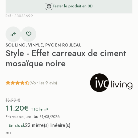
Tester le produit en 3D
Réf : 33033699
SOL LINO, VINYLE, PVC EN ROULEAU
Style - Effet carreaux de ciment
mosaïque noire
(Voir les 9 avis)
13.99 €
11.20€
TTC le m²
Prix valable jusqu'au 31/08/2026
22 mètre(s) linéaire(s)
En stock
ou