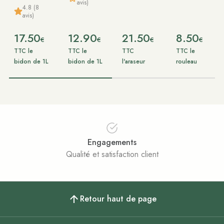
avis)
4.8 (8
avis)
17.50
12.90
21.50
8.50
€
€
€
€
TTC le
TTC le
TTC
TTC le
bidon de 1L
bidon de 1L
l'araseur
rouleau
Engagements
Qualité et satisfaction client
Retour haut de page