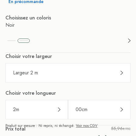
En précommande
Choisissez un coloris
Noir
Choisir votre largeur
Largeur 2 m
Choisir votre longueur
2
m
00
cm
Produit sur mesure : Ni repris, ni échangé.
Voir nos CGV
Prix total
55,96
€ TTC