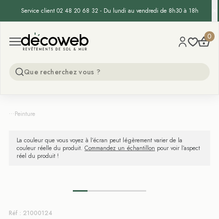
Service client 02 48 20 68 32 - Du lundi au vendredi de 8h30 à 18h
Decoweb
0
Open menu
...
Peinture
La couleur que vous voyez à l’écran peut légèrement varier de la
couleur réelle du produit.
Commandez un échantillon
pour voir l’aspect
réel du produit !
Réf : 21000124