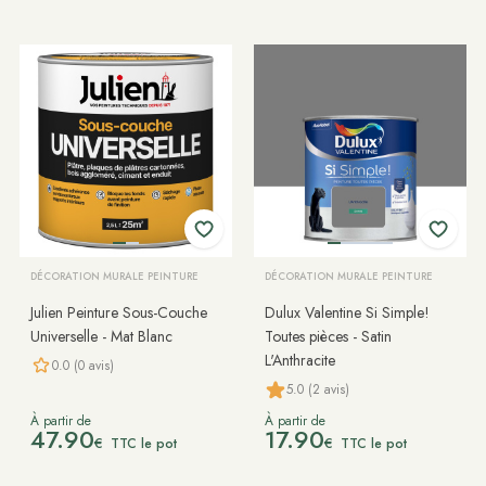
DÉCORATION MURALE PEINTURE
DÉCORATION MURALE PEINTURE
Julien Peinture Sous-Couche
Dulux Valentine Si Simple!
Universelle - Mat Blanc
Toutes pièces - Satin
L'Anthracite
0.0 (0 avis)
5.0 (2 avis)
À partir de
À partir de
47.90
17.90
€
€
TTC le pot
TTC le pot