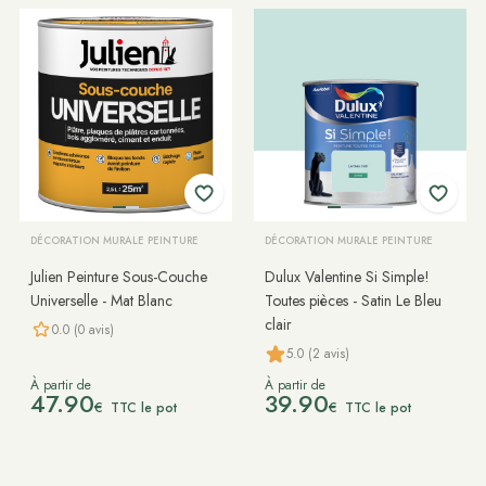
DÉCORATION MURALE PEINTURE
DÉCORATION MURALE PEINTURE
Julien Peinture Sous-Couche
Dulux Valentine Si Simple!
Universelle - Mat Blanc
Toutes pièces - Satin Le Bleu
clair
0.0 (0 avis)
5.0 (2 avis)
À partir de
À partir de
47.90
39.90
€
€
TTC le pot
TTC le pot