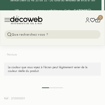
Service client 02 48 20 68 32 - Du lundi au vendredi de 8h30 à 18h
-15% supp. sur les gazons synthétiques - Code :
GAZON15
Decoweb
0
Open menu
...
Peinture
La couleur que vous voyez à l’écran peut légèrement varier de la
couleur réelle du produit.
Réf : 21000001