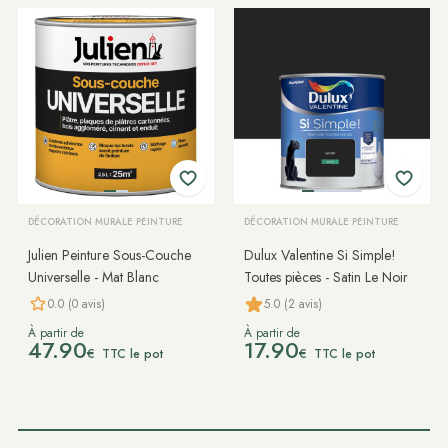
DÉCORATION MURALE PEINTURE
DÉCORATION MURALE PEINTURE
Julien Peinture Sous-Couche
Dulux Valentine Si Simple!
Universelle - Mat Blanc
Toutes pièces - Satin Le Noir
0.0 (0 avis)
5.0 (2 avis)
À partir de
À partir de
47.90
17.90
€
€
TTC le pot
TTC le pot