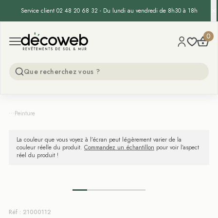
Service client 02 48 20 68 32 - Du lundi au vendredi de 8h30 à 18h
Decoweb
0
Open menu
...
Peinture
La couleur que vous voyez à l’écran peut légèrement varier de la
couleur réelle du produit.
Commandez un échantillon
pour voir l’aspect
réel du produit !
Réf : 21000112