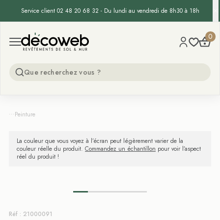
Service client 02 48 20 68 32 - Du lundi au vendredi de 8h30 à 18h
Decoweb
0
Open menu
...
Peinture
La couleur que vous voyez à l’écran peut légèrement varier de la
couleur réelle du produit.
Commandez un échantillon
pour voir l’aspect
réel du produit !
Réf : 21000091