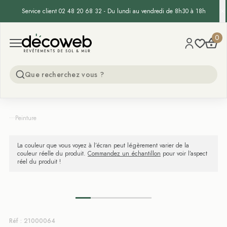
Service client 02 48 20 68 32 - Du lundi au vendredi de 8h30 à 18h
Decoweb
0
Open menu
...
Peinture
La couleur que vous voyez à l’écran peut légèrement varier de la
couleur réelle du produit.
Commandez un échantillon
pour voir l’aspect
réel du produit !
Réf : 21000064