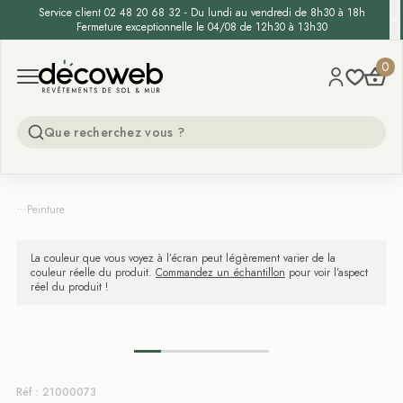
Service client 02 48 20 68 32 - Du lundi au vendredi de 8h30 à 18h
Fermeture exceptionnelle le 04/08 de 12h30 à 13h30
Decoweb
0
Open menu
...
Peinture
La couleur que vous voyez à l’écran peut légèrement varier de la
couleur réelle du produit.
Commandez un échantillon
pour voir l’aspect
réel du produit !
Réf : 21000073