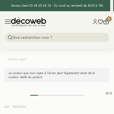
Service client 02 48 20 68 32 - Du lundi au vendredi de 8h30 à 18h
Decoweb
0
Open menu
...
Motif en relief
La couleur que vous voyez à l’écran peut légèrement varier de la
couleur réelle du produit.
-30 %
Réf : 18078053