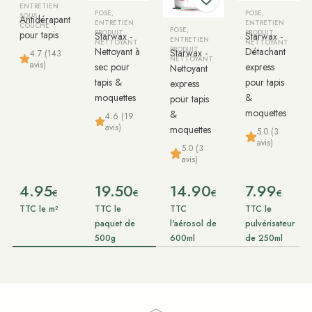
ENTRETIEN
POSE,
POSE,
SOUS
Antidérapant
ENTRETIEN
ENTRETIEN
COUCHE
POSE,
pour tapis
PRODUIT
PRODUIT
Starwax -
Starwax -
ENTRETIEN
NETTOYANT
NETTOYANT
Nettoyant à
PRODUIT
Détachant
Starwax -
4.7 (143
NETTOYANT
avis)
sec pour
express
Nettoyant
tapis &
pour tapis
express
moquettes
&
pour tapis
moquettes
&
4.6 (19
avis)
moquettes
5.0 (3
avis)
5.0 (3
avis)
4.95
19.50
14.90
7.99
€
€
€
€
TTC le m²
TTC le
TTC
TTC le
paquet de
l'aérosol de
pulvérisateur
500g
600ml
de 250ml