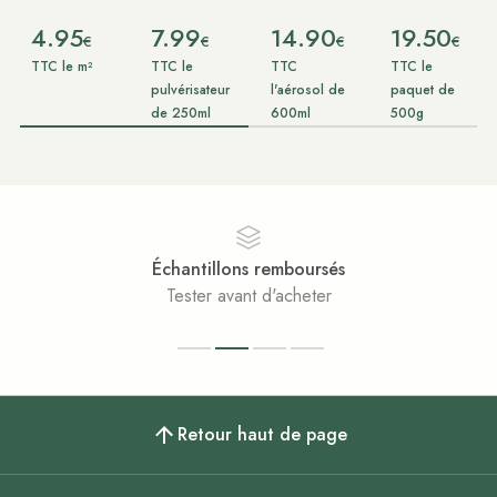
4.95
7.99
14.90
19.50
€
€
€
€
TTC le m²
TTC le
TTC
TTC le
pulvérisateur
l'aérosol de
paquet de
de 250ml
600ml
500g
Échantillons remboursés
Tester avant d'acheter
Retour haut de page