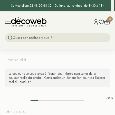
Service client 02 48 20 68 32 - Du lundi au vendredi de 8h30 à 18h
Decoweb
0
Open menu
...
Motif en relief
La couleur que vous voyez à l’écran peut légèrement varier de la
couleur réelle du produit.
Commandez un échantillon
pour voir l’aspect
réel du produit !
-30 %
Réf : 18114043