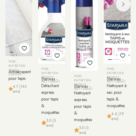
POSE,
ENTRETIEN
POSE,
POSE,
SOUS
Antidérapant
ENTRETIEN
ENTRETIEN
COUCHE
POSE,
pour tapis
PRODUIT
PRODUIT
Starwax -
Starwax -
ENTRETIEN
NETTOYANT
NETTOYANT
Détachant
PRODUIT
Nettoyant à
Starwax -
4.7 (143
NETTOYANT
avis)
express
sec pour
Nettoyant
pour tapis
tapis &
express
&
moquettes
pour tapis
moquettes
&
4.6 (19
avis)
moquettes
5.0 (3
avis)
5.0 (3
avis)