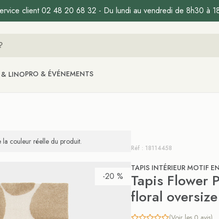
ervice client 02 48 20 68 32 - Du lundi au vendredi de 8h30 à 1
PRO & ÉVÉNEMENTS
 & LINO
la couleur réelle du produit.
Réf : 18114458
TAPIS INTÉRIEUR MOTIF EN
-20 %
Tapis Flower P
floral oversiz
(Voir les 0 avis)