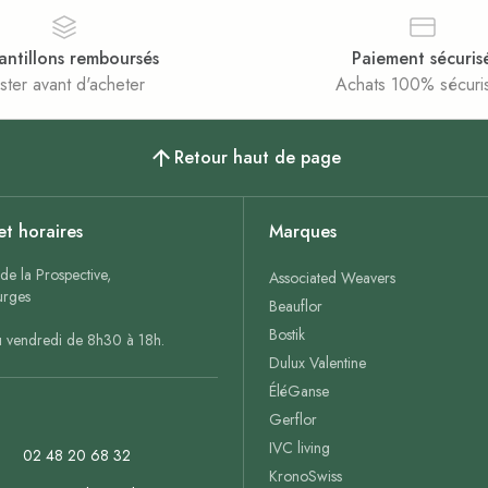
antillons remboursés
Paiement sécuris
ster avant d'acheter
Achats 100% sécuri
Retour haut de page
et horaires
Marques
de la Prospective,
Associated Weavers
rges
Beauflor
Bostik
u vendredi de 8h30 à 18h.
Dulux Valentine
ÉléGanse
Gerflor
IVC living
02 48 20 68 32
KronoSwiss