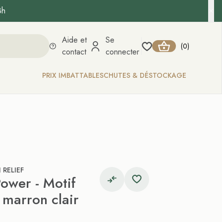
8h
Aide et
Se
0
(
)
contact
connecter
PRIX IMBATTABLES
CHUTES & DÉSTOCKAGE
 RELIEF
ower - Motif
e marron clair