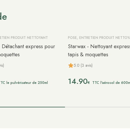
de
RETIEN PRODUIT NETTOYANT
POSE, ENTRETIEN PRODUIT NETTO
- Détachant express pour
Starwax - Nettoyant expres
moquettes
tapis & moquettes
is)
5.0 (3 avis)
14.90
€
TC le pulvérisateur de 250ml
TTC l'aérosol de 600m