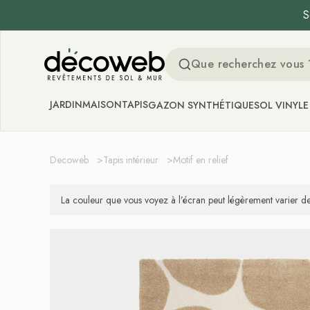
S
Decoweb
JARDIN
MAISON
TAPIS
GAZON SYNTHÉTIQUE
SOL VINYLE
Decoweb
>
Tapis intérieur
>
Motif en relief
La couleur que vous voyez à l’écran peut légèrement varier de 