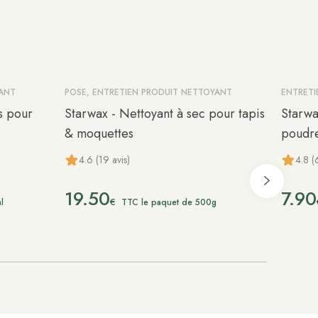
YANT
POSE, ENTRETIEN PRODUIT NETTOYANT
ENTRETI
s pour
Starwax - Nettoyant à sec pour tapis
Starwa
& moquettes
poudr
4.6 (19 avis)
4.8 (
19.50
7.90
€
l
TTC le paquet de 500g