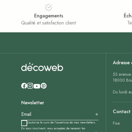
Engagements
Éch
Qualité et satisfaction client
Te
Adresse 
53 avenue 
18000 Bou
Du lundi a
Newsletter
Contact
J'autorise le suivi de l'ouverture de mes newsletters.
Fixe
En vous inscrivant, vous acceptez de recevoir les