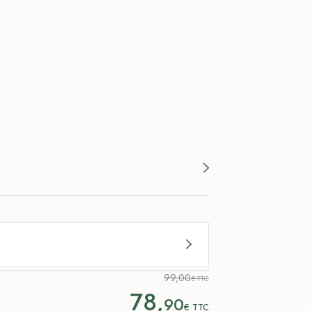
99,00
€ TTC
78,
90
€
TTC