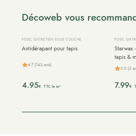
Décoweb vous recomman
POSE, ENTRETIEN SOUS COUCHE
POSE, ENT
Antidérapant pour tapis
Starwax 
tapis & 
4.7 (143 avis)
5.0 (3 av
4.95
7.99
€
€
TTC le m²
T