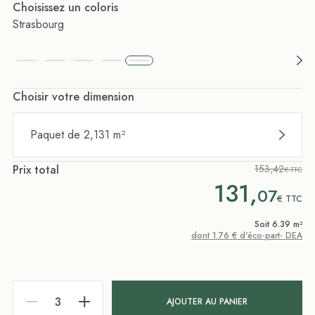
Choisissez un coloris
Strasbourg
Choisir votre dimension
Paquet de 2,131 m²
Prix total
153,42
€ TTC
131,
07
€
TTC
Soit 6.39 m²
dont 1.76 € d'éco-part- DEA
AJOUTER AU PANIER