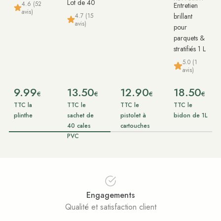
Lot de 40
4.6 (52
Entretien
avis)
4.7 (15
brillant
avis)
pour
parquets &
stratifiés 1 L
5.0 (1
avis)
9.99
13.50
12.90
18.50
€
€
€
€
TTC la
TTC le
TTC le
TTC le
plinthe
sachet de
pistolet à
bidon de 1L
40 cales
cartouches
PVC
Engagements
Qualité et satisfaction client