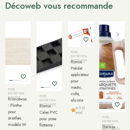
Décoweb vous recommande
POSE,
ENTRETIEN
OUTILLAGE
Romus -
Pistolet
applicateur
pour
mastic,
POSE,
colle,
ENTRETIEN
POSE,
PLINTHE
Kronoswiss
silicone
ENTRETIEN
- Plinthe
OUTILLAGE
Romus -
4.0 (2
pour
Cales PVC
avis)
stratifiés
POSE,
pour pose
ENTRETIEN
modèle W
flottante -
PRODUIT
Starwax -
NETTOYANT