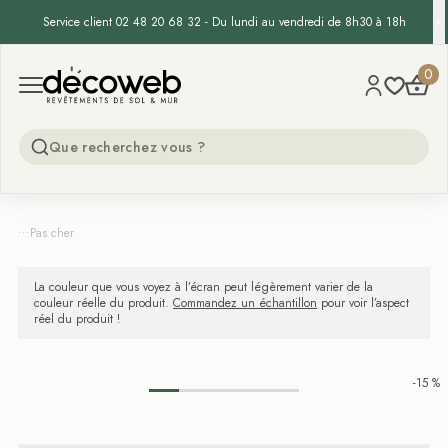
Service client 02 48 20 68 32 - Du lundi au vendredi de 8h30 à 18h
Decoweb
0
Open menu
...
Pas cher
La couleur que vous voyez à l’écran peut légèrement varier de la
couleur réelle du produit.
Commandez un échantillon
pour voir l’aspect
réel du produit !
-15 %