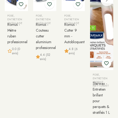
POSE,
POSE,
POSE,
ENTRETIEN
ENTRETIEN
ENTRETIEN
OUTILLAGE
OUTILLAGE
OUTILLAGE
Romus -
Romus -
Romus -
Mètre
Couteau
Cutter 9
ruban
cutter
mm -
professionnel
aluminium
Autobloquant
professionnel
0.0 (0
4.8 (6
avis)
avis)
4.4 (52
avis)
POSE,
ENTRETIEN
PRODUIT
Starwax -
NETTOYANT
Entretien
brillant
pour
parquets &
stratifiés 1 L