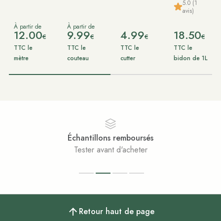
5.0 (1
avis)
À partir de
À partir de
12.00
9.99
4.99
18.50
€
€
€
€
TTC le
TTC le
TTC le
TTC le
mètre
couteau
cutter
bidon de 1L
Échantillons remboursés
Tester avant d'acheter
Retour haut de page