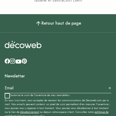
Qualité et satisfaction client
Retour haut de page
Newsletter
J'autorise le suivi de l'ouverture de mes newsletters.
En vous inscrivant, vous acceptez de recevoir les communications de Decoweb.com par e-
mail. Nos e-mails peuvent contenir un pixel de suivi permettant d’en mesurer l’ouverture ;
vous pouvez vous y opposer à tout moment. Vous pouvez vous désabonner à tout moment
via le lien de
désabonnement
ou depuis votre espace client. Consultez notre
politique de
confidentialité
pour en savoir plus.