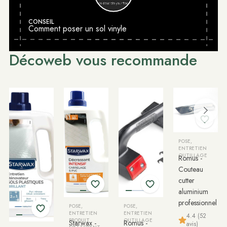
CONSEIL
Comment poser un sol vinyle
Décoweb vous recommande
POSE,
ENTRETIEN
OUTILLAGE
Romus -
Couteau
cutter
aluminium
professionnel
POSE,
POSE,
ENTRETIEN
ENTRETIEN
4.4 (52
PRODUIT
OUTILLAGE
Starwax -
Romus -
avis)