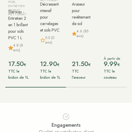
NETTOYANT
POSE,
Décrassant
Araseur
ENTRETIEN
intensif
pour
PRODUIT
Starwax -
NETTOYANT
pour
revêtement
Entretien 2
carrelages
de sol
en 1 brillant
et sols PVC
pour sols
4.6 (85
avis)
PVC 1 L
0.0 (0
avis)
4.8 (8
avis)
À partir de
17.50
12.90
21.50
9.99
€
€
€
€
TTC le
TTC le
TTC
TTC le
bidon de 1L
bidon de 1L
l'araseur
couteau
Engagements