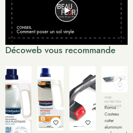
CONSEIL
Comment poser un sol vinyle
Décoweb vous recommande
POSE,
ENTRETIEN
OUTILLAGE
Romus -
Couteau
cutter
aluminium