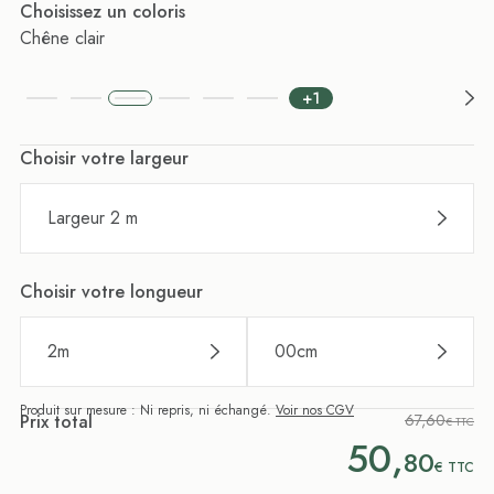
Choisissez un coloris
Chêne clair
+1
Choisir votre largeur
Largeur 2 m
Choisir votre longueur
2
m
00
cm
Produit sur mesure : Ni repris, ni échangé.
Voir nos CGV
Prix total
67,60
€ TTC
50,
80
€
TTC