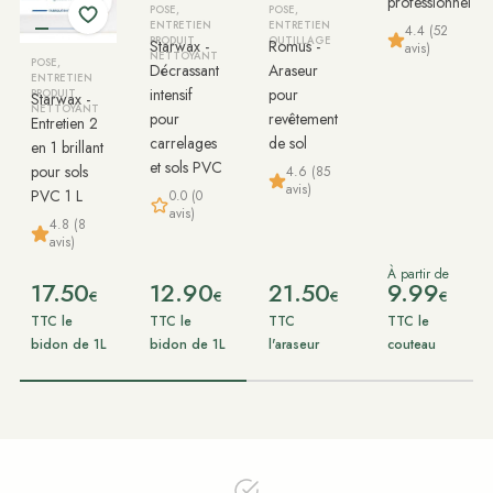
professionnel
POSE,
POSE,
ENTRETIEN
ENTRETIEN
4.4 (52
PRODUIT
OUTILLAGE
Starwax -
Romus -
avis)
NETTOYANT
POSE,
Décrassant
Araseur
ENTRETIEN
intensif
pour
PRODUIT
Starwax -
NETTOYANT
pour
revêtement
Entretien 2
carrelages
de sol
en 1 brillant
et sols PVC
pour sols
4.6 (85
avis)
PVC 1 L
0.0 (0
avis)
4.8 (8
avis)
À partir de
17.50
12.90
21.50
9.99
€
€
€
€
TTC le
TTC le
TTC
TTC le
bidon de 1L
bidon de 1L
l'araseur
couteau