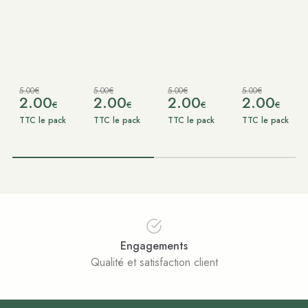
5.00€
5.00€
5.00€
5.00€
2.00
2.00
2.00
2.00
€
€
€
€
TTC le pack
TTC le pack
TTC le pack
TTC le pack
Engagements
Qualité et satisfaction client