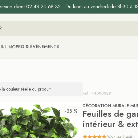
ervice client 02 48 20 68 32 - Du lundi au vendredi de 8h30 à 1
PRO & ÉVÉNEMENTS
 & LINO
la couleur réelle du produit.
Réf : 44000028
DÉCORATION MURALE MUR 
-35 %
Feuilles de g
intérieur & ex
(Voir les 2 avis)