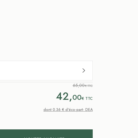
65,00
€ TTC
42,
00
€
TTC
dont 0.36 € d'éco-part- DEA