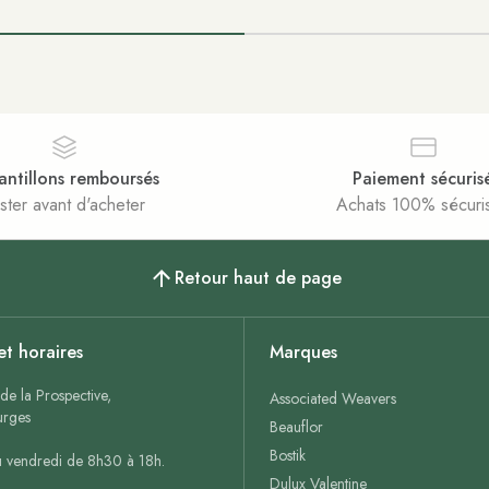
antillons remboursés
Paiement sécuris
ster avant d'acheter
Achats 100% sécuri
Retour haut de page
et horaires
Marques
de la Prospective,
Associated Weavers
rges
Beauflor
Bostik
u vendredi de 8h30 à 18h.
Dulux Valentine