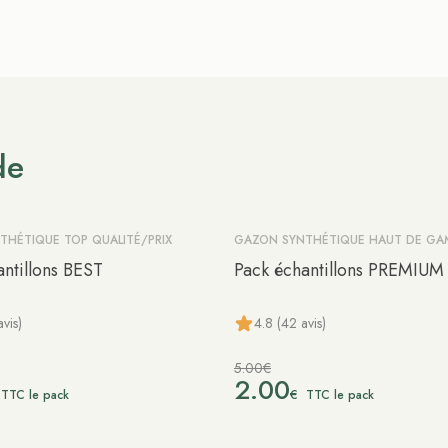
de
THÉTIQUE TOP QUALITÉ/PRIX
GAZON SYNTHÉTIQUE HAUT DE G
-60%
antillons BEST
Pack échantillons PREMIUM
vis)
4.8 (42 avis)
5.00€
2.00
€
TTC le pack
TTC le pack