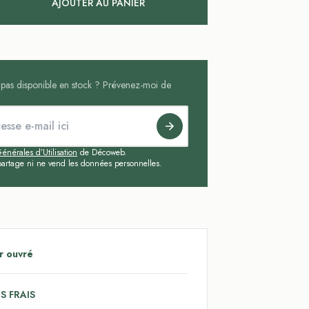
AJOUTER AU PANIER
t pas disponible en stock ? Prévenez-moi de
énérales d’Utilisation
de Décoweb.
artage ni ne vend les données personnelles.
r ouvré
S FRAIS