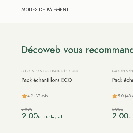
MODES DE PAIEMENT
Décoweb vous recomman
GAZON SYNTHÉTIQUE PAS CHER
GAZON SYN
-60%
-60%
Pack échantillons ECO
Pack éch
4.9 (37 avis)
5.0 (48 a
5.00€
5.00€
2.00
2.00
€
€
TTC le pack