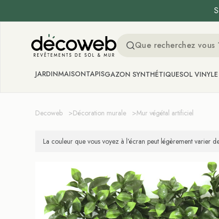
S
Decoweb
JARDIN
MAISON
TAPIS
GAZON SYNTHÉTIQUE
SOL VINYLE
Decoweb
>
Décoration murale
>
Mur végétal artificiel
La couleur que vous voyez à l’écran peut légèrement varier de 