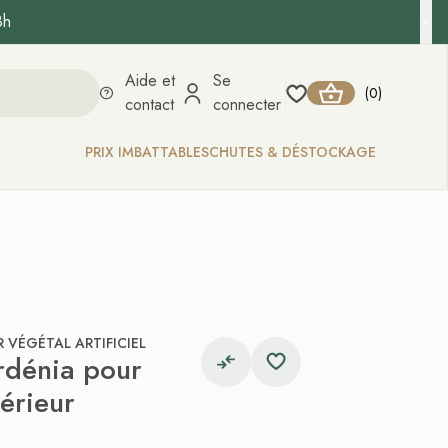
8h
Aide et
Se
0
(
)
contact
connecter
PRIX IMBATTABLES
CHUTES & DÉSTOCKAGE
VÉGÉTAL ARTIFICIEL
ardénia pour
térieur