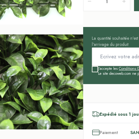
La quantité souhaitée n'es
l'arrivage du produit
J’accepte les
Conditions G
Le site decoweb.com ne p
Expédié sous 1 jou
3
x
Paiement
SAN