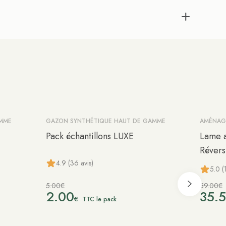
AMME
GAZON SYNTHÉTIQUE HAUT DE GAMME
AMÉNAGE
-60%
-40%
Pack échantillons LUXE
Lame a
Révers
4.9 (36 avis)
5.0 (1
5.00€
59.00€
2.00
35.
€
TTC le pack