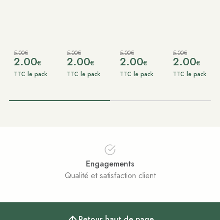
5.00€
5.00€
5.00€
5.00€
2.00
2.00
2.00
2.00
€
€
€
€
TTC le pack
TTC le pack
TTC le pack
TTC le pack
Engagements
Qualité et satisfaction client
Retour haut de page