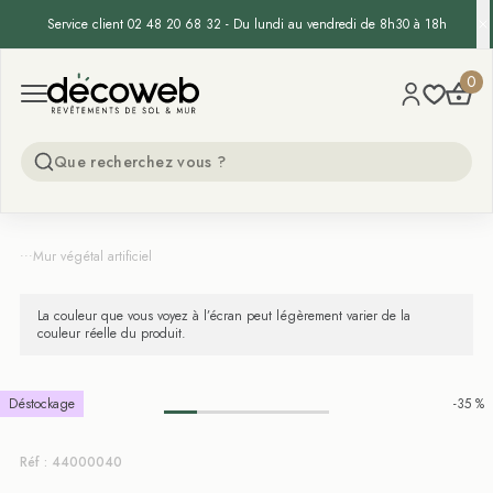
Service client 02 48 20 68 32 - Du lundi au vendredi de 8h30 à 18h
Decoweb
0
Open menu
...
Mur végétal artificiel
La couleur que vous voyez à l’écran peut légèrement varier de la
couleur réelle du produit.
Déstockage
-35 %
Réf : 44000040