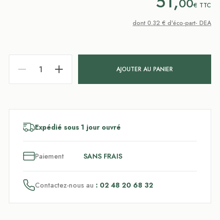
51,
00
€
TTC
dont 0.32 € d'éco-part- DEA
AJOUTER AU PANIER
Expédié sous 1 jour ouvré
3
x
Paiement
SANS FRAIS
Contactez-nous au
: 02 48 20 68 32