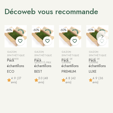
Décoweb vous recommande
-60%
-60%
-60%
-60%
GAZON
GAZON
GAZON
GAZON
SYNTHÉTIQUE
SYNTHÉTIQUE
SYNTHÉTIQUE
SYNTHÉTIQUE
PAS CHER
TOP
HAUT DE
HAUT DE
Pack
Pack
Pack
Pack
QUALITÉ/PRIX
GAMME
GAMME
échantillons
échantillons
échantillons
échantillons
ECO
BEST
PREMIUM
LUXE
4.9 (37
5.0 (48
4.8 (42
4.9 (36
avis)
avis)
avis)
avis)