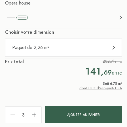
Opera house
Choisir votre dimension
Paquet de 2,26 m²
Prix total
202,71
€ TTC
141,
69
€
TTC
Soit 6.78 m²
dont 1.8 € d'éco-part- DEA
AJOUTER AU PANIER