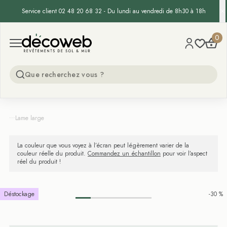
Service client 02 48 20 68 32 - Du lundi au vendredi de 8h30 à 18h
Decoweb
0
Open menu
...
Lame large
La couleur que vous voyez à l’écran peut légèrement varier de la
couleur réelle du produit.
Commandez un échantillon
pour voir l’aspect
réel du produit !
Déstockage
-30 %