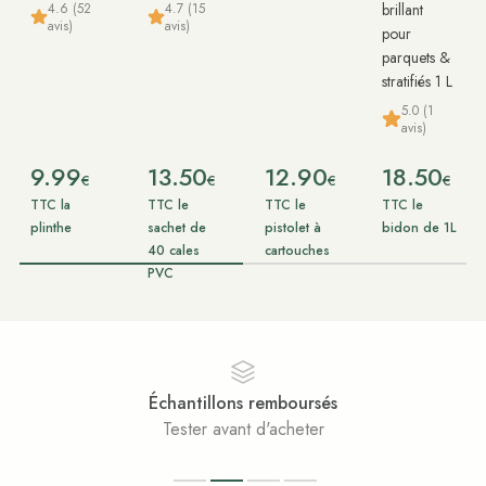
4.6 (52
4.7 (15
brillant
avis)
avis)
pour
parquets &
stratifiés 1 L
5.0 (1
avis)
9.99
13.50
12.90
18.50
€
€
€
€
TTC la
TTC le
TTC le
TTC le
plinthe
sachet de
pistolet à
bidon de 1L
40 cales
cartouches
PVC
Échantillons remboursés
Tester avant d'acheter