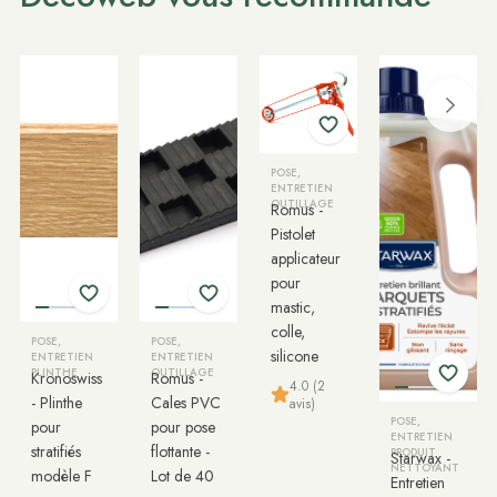
POSE,
ENTRETIEN
OUTILLAGE
Romus -
Pistolet
applicateur
pour
mastic,
colle,
POSE,
POSE,
silicone
ENTRETIEN
ENTRETIEN
PLINTHE
OUTILLAGE
Kronoswiss
Romus -
4.0 (2
- Plinthe
Cales PVC
avis)
POSE,
pour
pour pose
ENTRETIEN
stratifiés
flottante -
PRODUIT
Starwax -
NETTOYANT
modèle F
Lot de 40
Entretien