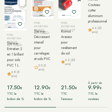
Couteau
cutter
aluminium
professionnel
POSE,
POSE,
ENTRETIEN
ENTRETIEN
4.4 (52
PRODUIT
OUTILLAGE
Starwax -
Romus -
avis)
NETTOYANT
POSE,
Décrassant
Araseur
ENTRETIEN
intensif
pour
PRODUIT
Starwax -
NETTOYANT
pour
revêtement
Entretien 2
carrelages
de sol
en 1 brillant
et sols PVC
pour sols
4.6 (85
avis)
PVC 1 L
0.0 (0
avis)
4.8 (8
avis)
À partir de
17.50
12.90
21.50
9.99
€
€
€
€
TTC le
TTC le
TTC
TTC le
bidon de 1L
bidon de 1L
l'araseur
couteau