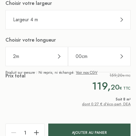
Choisir votre largeur
Largeur 4 m
Choisir votre longueur
2
m
00
cm
Produit sur mesure : Ni repris, ni échangé.
Voir nos CGV
Prix total
159,20
€ TTC
119,
20
€
TTC
Soit 8 m²
dont 0.27 € d'éco-part- DEA
AJOUTER AU PANIER