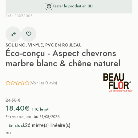
Tester le produit en 3D
Réf : 33073005
SOL LINO, VINYLE, PVC EN ROULEAU
Éco-conçu - Aspect chevrons
marbre blanc & chêne naturel
(Voir les 0 avis)
24.50 €
18.40€
TTC le m²
Prix valable jusqu'au 31/08/2026
26 mètre(s) linéaire(s)
En stock
ou