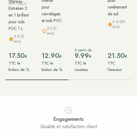
intensif
pour
Starwax -
NETTOYANT
pour
revêtement
Entretien 2
carrelages
de sol
en 1 brillant
et sols PVC
pour sols
4.6 (85
avis)
PVC 1 L
0.0 (0
avis)
4.8 (8
avis)
À partir de
17.50
12.90
9.99
21.50
€
€
€
€
TTC le
TTC le
TTC le
TTC
bidon de 1L
bidon de 1L
couteau
l'araseur
Engagements
Qualité et satisfaction client