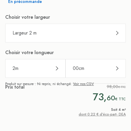
En précommande
Choisir votre largeur
Largeur 2 m
Choisir votre longueur
2
m
00
cm
Produit sur mesure : Ni repris, ni échangé.
Voir nos CGV
Prix total
98,00
€ TTC
73,
60
€
TTC
Soit 4 m²
dont 0.22 € d'éco-part- DEA