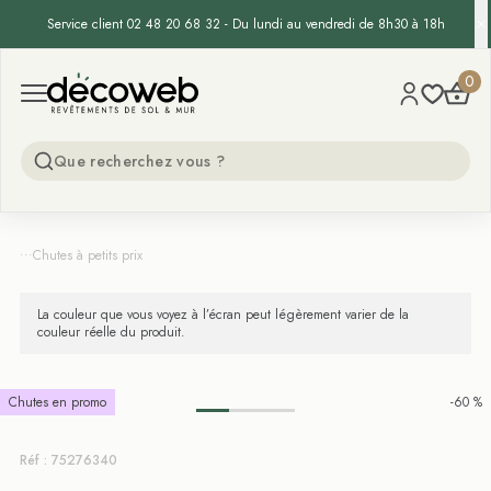
Service client 02 48 20 68 32 - Du lundi au vendredi de 8h30 à 18h
Decoweb
0
Open menu
...
Chutes à petits prix
La couleur que vous voyez à l’écran peut légèrement varier de la
couleur réelle du produit.
Chutes en promo
-60 %
Réf : 75276340