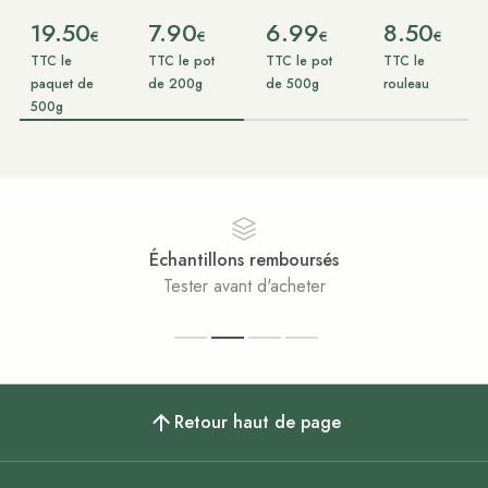
19.50
7.90
6.99
8.50
€
€
€
€
TTC le
TTC le pot
TTC le pot
TTC le
paquet de
de 200g
de 500g
rouleau
500g
Échantillons remboursés
Tester avant d'acheter
Retour haut de page