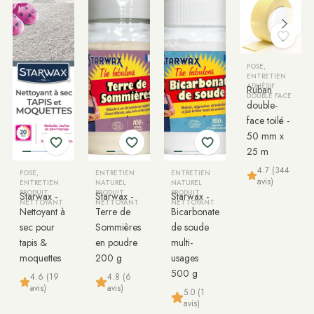
POSE,
ENTRETIEN
ADHÉSIF
Ruban
DOUBLE FACE
double-
face toilé -
50 mm x
25 m
4.7 (344
POSE,
ENTRETIEN
ENTRETIEN
avis)
ENTRETIEN
NATUREL
NATUREL
PRODUIT
PRODUIT
PRODUIT
Starwax -
Starwax -
Starwax -
NETTOYANT
NETTOYANT
NETTOYANT
Nettoyant à
Terre de
Bicarbonate
sec pour
Sommières
de soude
tapis &
en poudre
multi-
moquettes
200 g
usages
500 g
4.6 (19
4.8 (6
avis)
avis)
5.0 (1
avis)